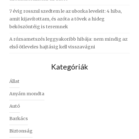
7 évig rosszul szedtem le az uborka leveleit: 4 hiba,
amit kijavítottam, és azóta a tövek a hideg
beköszöntéig is teremnek
A rózsametszés leggyakoribb hibája: nem mindig az
első ötleveles hajtásig kell visszavágni
Kategóriák
Állat
Anyám mondta
Autó
Barkács
Biztonság