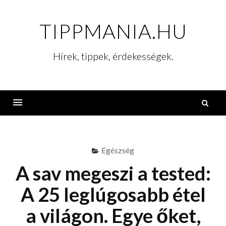
Skip
to
TIPPMANIA.HU
content
Hírek, tippek, érdekességek.
K
Menu
Egészség
A sav megeszi a tested:
A 25 leglúgosabb étel
a világon. Egye őket,