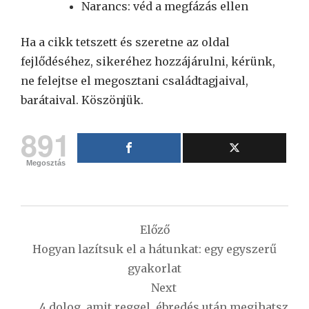
Narancs: véd a megfázás ellen
Ha a cikk tetszett és szeretne az oldal
fejlődéséhez, sikeréhez hozzájárulni, kérünk,
ne felejtse el megosztani családtagjaival,
barátaival. Köszönjük.
891
Megosztás
Bejegyzés
Előző
navigáció
Hogyan lazítsuk el a hátunkat: egy egyszerű
gyakorlat
Next
4 dolog, amit reggel, ébredés után megihatsz