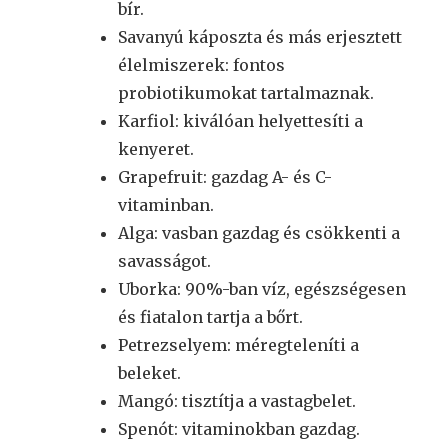
bír.
Savanyú káposzta és más erjesztett
élelmiszerek: fontos
probiotikumokat tartalmaznak.
Karfiol: kiválóan helyettesíti a
kenyeret.
Grapefruit: gazdag A- és C-
vitaminban.
Alga: vasban gazdag és csökkenti a
savasságot.
Uborka: 90%-ban víz, egészségesen
és fiatalon tartja a bőrt.
Petrezselyem: méregteleníti a
beleket.
Mangó: tisztítja a vastagbelet.
Spenót: vitaminokban gazdag.