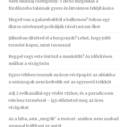
Nem muszáj csempézni: 5 olcsó megoldás a
fürdőszoba falainak gyors és látványos felújítására
Eleged van a galambokból a balkonon? Sokan egy
illatos növénnyel próbálják távol tartani őket
Júliusban ültetted el a burgonyát? Lehet, hogy jobb
termést kapsz, mint tavasszal
Reggel vagy este öntözd a muskátlit? Az időzítésen
múlhat a virágözön
Egyre többen tesznek nyáron vécépapírt az ablakba:
a szúnyogok nem kedvelik ezt az egyszerű trükköt
Adj 2 evőkanállal egy vödör vízhez, és a paradicsom
tele lesz terméssel – így előzheted meg az üres
virágokat
Az a hiba, ami „megöli” a motort: amikor nem szabad
azonnal leállítani az autót