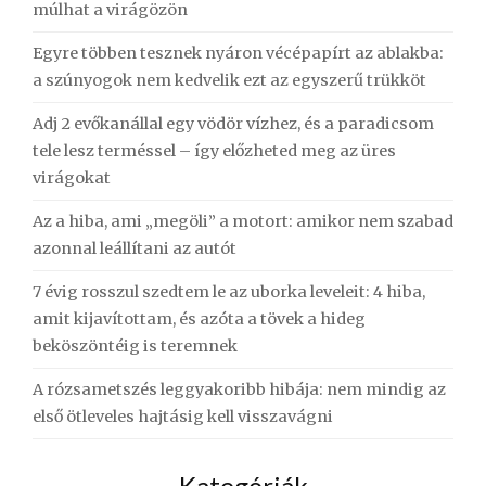
múlhat a virágözön
Egyre többen tesznek nyáron vécépapírt az ablakba:
a szúnyogok nem kedvelik ezt az egyszerű trükköt
Adj 2 evőkanállal egy vödör vízhez, és a paradicsom
tele lesz terméssel – így előzheted meg az üres
virágokat
Az a hiba, ami „megöli” a motort: amikor nem szabad
azonnal leállítani az autót
7 évig rosszul szedtem le az uborka leveleit: 4 hiba,
amit kijavítottam, és azóta a tövek a hideg
beköszöntéig is teremnek
A rózsametszés leggyakoribb hibája: nem mindig az
első ötleveles hajtásig kell visszavágni
Kategóriák