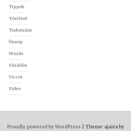
Tippek
Történet
Tudomány
Ünnep
Utazás
Vásárlás
Vicces
Video
Proudly powered by WordPress
|
Theme: ajaira by