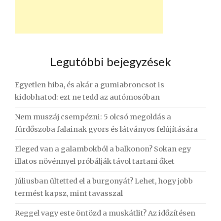
Legutóbbi bejegyzések
Egyetlen hiba, és akár a gumiabroncsot is
kidobhatod: ezt ne tedd az autómosóban
Nem muszáj csempézni: 5 olcsó megoldás a
fürdőszoba falainak gyors és látványos felújítására
Eleged van a galambokból a balkonon? Sokan egy
illatos növénnyel próbálják távol tartani őket
Júliusban ültetted el a burgonyát? Lehet, hogy jobb
termést kapsz, mint tavasszal
Reggel vagy este öntözd a muskátlit? Az időzítésen