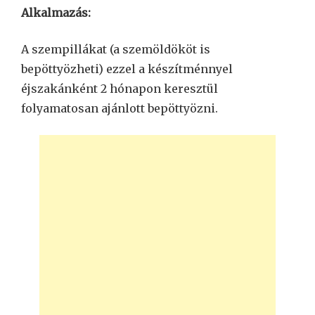
Alkalmazás:
A szempillákat (a szemöldököt is
bepöttyözheti) ezzel a készítménnyel
éjszakánként 2 hónapon keresztül
folyamatosan ajánlott bepöttyözni.