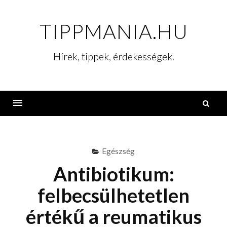
Skip
to
TIPPMANIA.HU
content
Hírek, tippek, érdekességek.
K
Menu
Egészség
Antibiotikum:
felbecsülhetetlen
értékű a reumatikus