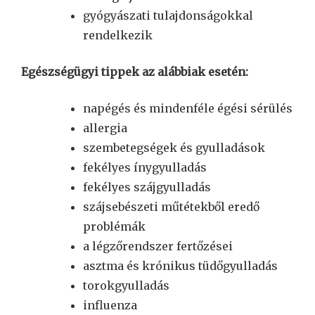
gyógyászati tulajdonságokkal
rendelkezik
Egészségügyi tippek az alábbiak esetén:
napégés és mindenféle égési sérülés
allergia
szembetegségek és gyulladások
fekélyes ínygyulladás
fekélyes szájgyulladás
szájsebészeti műtétekből eredő
problémák
a légzőrendszer fertőzései
asztma és krónikus tüdőgyulladás
torokgyulladás
influenza