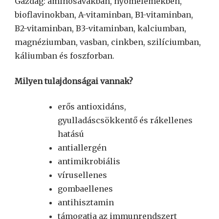
Gazdag: aminosavakban, nyomelemekben,
bioflavinokban, A-vitaminban, B1-vitaminban,
B2-vitaminban, B3-vitaminban, kalciumban,
magnéziumban, vasban, cinkben, szilíciumban,
káliumban és foszforban.
Milyen tulajdonságai vannak?
erős antioxidáns,
gyulladáscsökkentő és rákellenes
hatású
antiallergén
antimikrobiális
vírusellenes
gombaellenes
antihisztamin
támogatja az immunrendszert