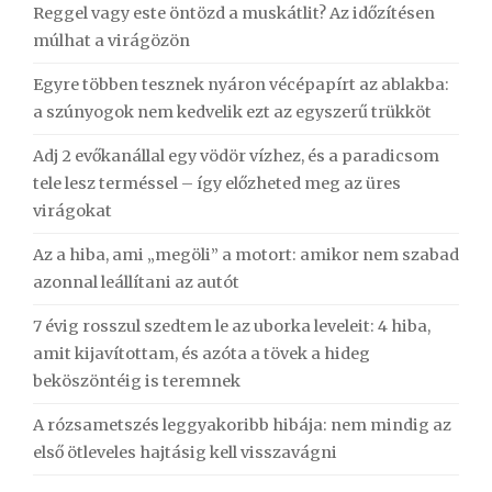
Reggel vagy este öntözd a muskátlit? Az időzítésen
múlhat a virágözön
Egyre többen tesznek nyáron vécépapírt az ablakba:
a szúnyogok nem kedvelik ezt az egyszerű trükköt
Adj 2 evőkanállal egy vödör vízhez, és a paradicsom
tele lesz terméssel – így előzheted meg az üres
virágokat
Az a hiba, ami „megöli” a motort: amikor nem szabad
azonnal leállítani az autót
7 évig rosszul szedtem le az uborka leveleit: 4 hiba,
amit kijavítottam, és azóta a tövek a hideg
beköszöntéig is teremnek
A rózsametszés leggyakoribb hibája: nem mindig az
első ötleveles hajtásig kell visszavágni