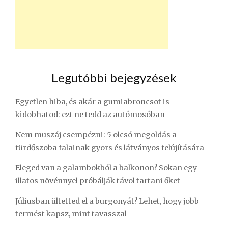
Legutóbbi bejegyzések
Egyetlen hiba, és akár a gumiabroncsot is
kidobhatod: ezt ne tedd az autómosóban
Nem muszáj csempézni: 5 olcsó megoldás a
fürdőszoba falainak gyors és látványos felújítására
Eleged van a galambokból a balkonon? Sokan egy
illatos növénnyel próbálják távol tartani őket
Júliusban ültetted el a burgonyát? Lehet, hogy jobb
termést kapsz, mint tavasszal