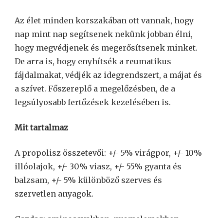
Az élet minden korszakában ott vannak, hogy
nap mint nap segítsenek nekünk jobban élni,
hogy megvédjenek és megerősítsenek minket.
De arra is, hogy enyhítsék a reumatikus
fájdalmakat, védjék az idegrendszert, a májat és
a szívet. Főszereplő a megelőzésben, de a
legsúlyosabb fertőzések kezelésében is.
Mit tartalmaz
A propolisz összetevői: +/- 5% virágpor, +/- 10%
illóolajok, +/- 30% viasz, +/- 55% gyanta és
balzsam, +/- 5% különböző szerves és
szervetlen anyagok.