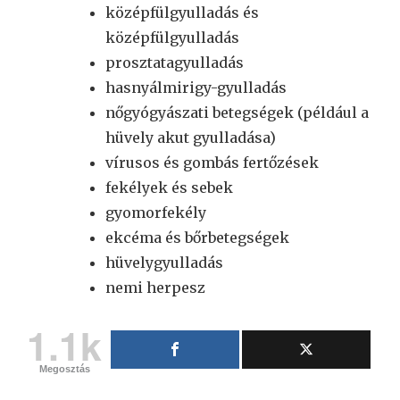
középfülgyulladás és
középfülgyulladás
prosztatagyulladás
hasnyálmirigy-gyulladás
nőgyógyászati betegségek (például a
hüvely akut gyulladása)
vírusos és gombás fertőzések
fekélyek és sebek
gyomorfekély
ekcéma és bőrbetegségek
hüvelygyulladás
nemi herpesz
1.1k
Megosztás