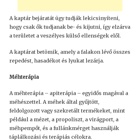
A kaptár bejáratát úgy tudják lekicsinyíteni,
hogy csak ők tudjanak be- és kijutni, így elzárva
a területet a veszélyes külső ellenségek elől.
A kaptárat betömik, amely a falakon lévő összes
repedést, hasadékot és lyukat lezárja.
Méhterápia
A méhterápia – apiterápia – egyidős magával a
méhészettel. A méhek által gyűjtött,
feldolgozott vagy szekretált termékeket, mint
például a mézet, a propoliszt, a virágport, a
méhpempőt, és a fullánkmérget használják
táplálkozási és terápiás célokra.