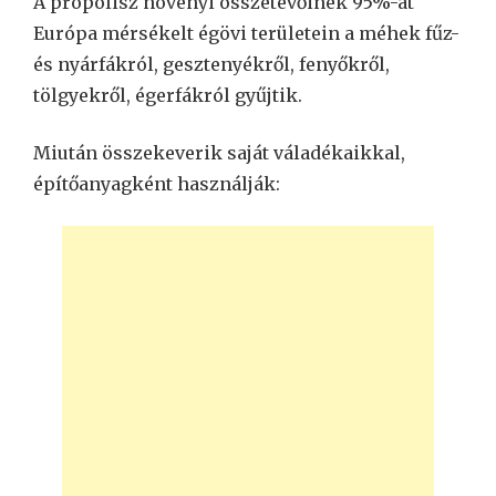
A propolisz növényi összetevőinek 95%-át
Európa mérsékelt égövi területein a méhek fűz-
és nyárfákról, gesztenyékről, fenyőkről,
tölgyekről, égerfákról gyűjtik.
Miután összekeverik saját váladékaikkal,
építőanyagként használják: