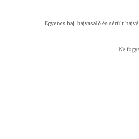
Bejegyzés
navigáció
Egyenes haj, hajvasaló és sérült hajv
Ne fogy