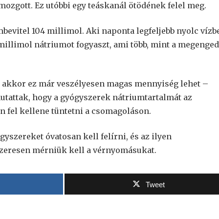
mozgott. Ez utóbbi egy teáskanál ötödének felel meg.
mbevitel 104 millimol. Aki naponta legfeljebb nyolc vízb
 millimol nátriumot fogyaszt, ami több, mint a megenged
ót, akkor ez már veszélyesen magas mennyiség lehet –
mutattak, hogy a gyógyszerek nátriumtartalmát az
 fel kellene tüntetni a csomagoláson.
yszereket óvatosan kell felírni, és az ilyen
zeresen mérniük kell a vérnyomásukat.
Tweet