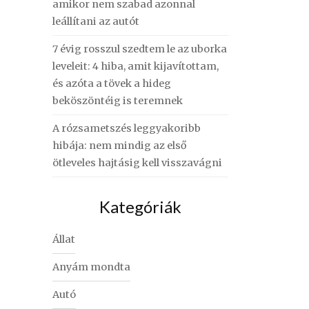
amikor nem szabad azonnal
leállítani az autót
7 évig rosszul szedtem le az uborka
leveleit: 4 hiba, amit kijavítottam,
és azóta a tövek a hideg
beköszöntéig is teremnek
A rózsametszés leggyakoribb
hibája: nem mindig az első
ötleveles hajtásig kell visszavágni
Kategóriák
Állat
Anyám mondta
Autó