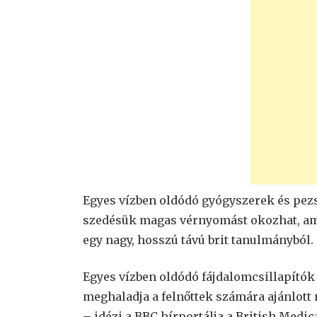
Egyes vízben oldódó gyógyszerek és pezs
szedésük magas vérnyomást okozhat, ami 
egy nagy, hosszú távú brit tanulmányból.
Egyes vízben oldódó fájdalomcsillapítók
meghaladja a felnőttek számára ajánlott
– idézi a BBC hírportálja a British Medi