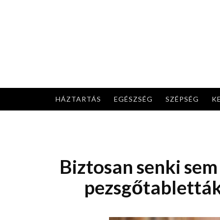
Skip
to
content
HÁZTARTÁS
EGÉSZSÉG
SZÉPSÉG
K
Biztosan senki sem
pezsgőtabletták