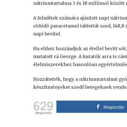
nátriumtartalma 3 és 18 millimol között 
A felnőttek számára ajánlott napi nátriu
oldódó paracetamol tablettát szed, 148,8
napi bevitel.
Ha ehhez hozzáadjuk az étellel bevitt s
mutatott rá George. A kutatók arra is rá
élelmiszerekhez hasonlóan egyértelműen
Hozzátették, hogy a nátriumtartalmú gyóg
készítményeket szedő betegeknek rends
629
Megosztás
Megosztás