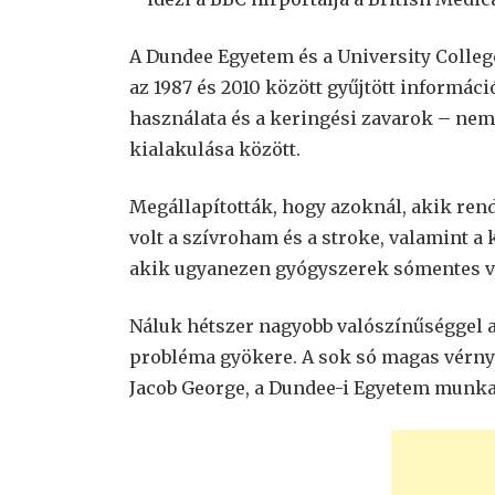
A Dundee Egyetem és a University College 
az 1987 és 2010 között gyűjtött informáci
használata és a keringési zavarok – ne
kialakulása között.
Megállapították, hogy azoknál, akik ren
volt a szívroham és a stroke, valamint a
akik ugyanezen gyógyszerek sómentes vá
Náluk hétszer nagyobb valószínűséggel a
probléma gyökere. A sok só magas vérny
Jacob George, a Dundee-i Egyetem munkatá