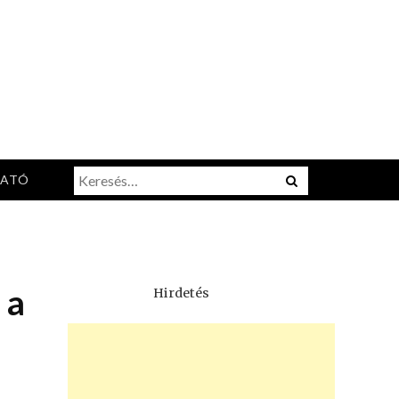
Keresés:
Menu
TATÓ
 a
Hirdetés