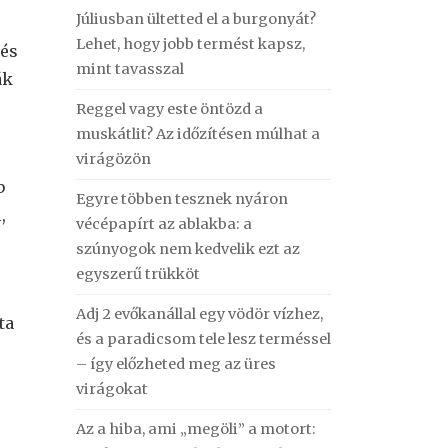
Júliusban ültetted el a burgonyát?
Lehet, hogy jobb termést kapsz,
 és
mint tavasszal
ák
Reggel vagy este öntözd a
muskátlit? Az időzítésen múlhat a
virágözön
b
Egyre többen tesznek nyáron
,
vécépapírt az ablakba: a
szúnyogok nem kedvelik ezt az
egyszerű trükköt
Adj 2 evőkanállal egy vödör vízhez,
ta
és a paradicsom tele lesz terméssel
– így előzheted meg az üres
virágokat
Az a hiba, ami „megöli” a motort: