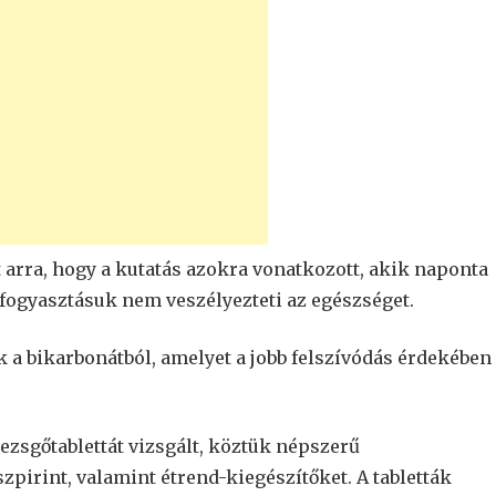
 arra, hogy a kutatás azokra vonatkozott, akik naponta
 fogyasztásuk nem veszélyezteti az egészséget.
 a bikarbonátból, amelyet a jobb felszívódás érdekében
zsgőtablettát vizsgált, köztük népszerű
zpirint, valamint étrend-kiegészítőket. A tabletták