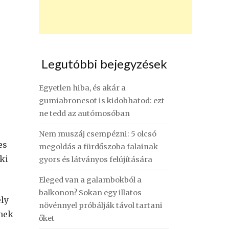
Legutóbbi bejegyzések
Egyetlen hiba, és akár a
gumiabroncsot is kidobhatod: ezt
ne tedd az autómosóban
Nem muszáj csempézni: 5 olcsó
es
megoldás a fürdőszoba falainak
ki
gyors és látványos felújítására
Eleged van a galambokból a
balkonon? Sokan egy illatos
ely
növénnyel próbálják távol tartani
tnek
őket