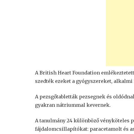
A British Heart Foundation emlékeztetett
szedték ezeket a gyógyszereket, alkalmi
A pezsgőtabletták pezsegnek és oldódnak
gyakran nátriummal kevernek.
A tanulmány 24 különböző vényköteles pe
fájdalomcsillapítókat: paracetamolt és as