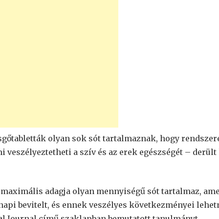
gőtabletták olyan sok sót tartalmaznak, hogy rendszer
veszélyeztetheti a szív és az erek egészségét – derült 
 maximális adagja olyan mennyiségű sót tartalmaz, am
 napi bevitelt, és ennek veszélyes következményei lehe
cal Journal című szaklapban bemutatott tanulmányt.