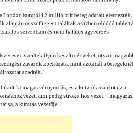
London kutatói 1,2 millió brit beteg adatait elemezték,
ók alapján összefüggést találtak a vízben oldódó tablett
m halálos szívroham és nem halálos agyvérzés –
dszeresen szedtek ilyen készítményeket, ötször nagyob
 keringési zavarok kockázata, mint azoknál a betegeknél
ltozatát szedték.
lakult ki magas vérnyomás, és a kutatók szerint ez a
omáshoz vezet, ami pedig stroke-hoz vezet – magyaráz
rsa, a kutatás vezetője.