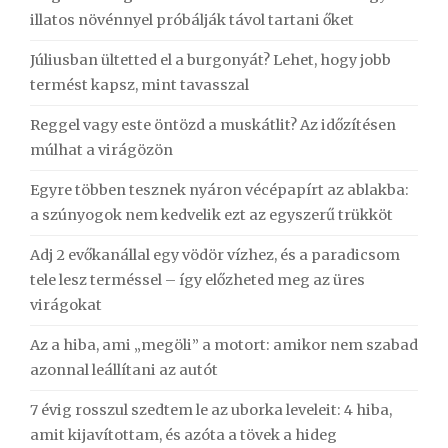
illatos növénnyel próbálják távol tartani őket
Júliusban ültetted el a burgonyát? Lehet, hogy jobb
termést kapsz, mint tavasszal
Reggel vagy este öntözd a muskátlit? Az időzítésen
múlhat a virágözön
Egyre többen tesznek nyáron vécépapírt az ablakba:
a szúnyogok nem kedvelik ezt az egyszerű trükköt
Adj 2 evőkanállal egy vödör vízhez, és a paradicsom
tele lesz terméssel – így előzheted meg az üres
virágokat
Az a hiba, ami „megöli” a motort: amikor nem szabad
azonnal leállítani az autót
7 évig rosszul szedtem le az uborka leveleit: 4 hiba,
amit kijavítottam, és azóta a tövek a hideg