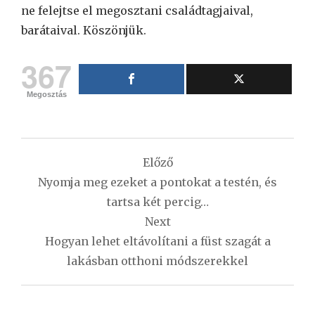
ne felejtse el megosztani családtagjaival,
barátaival. Köszönjük.
367
Megosztás
Bejegyzés
Előző
navigáció
Nyomja meg ezeket a pontokat a testén, és
tartsa két percig…
Next
Hogyan lehet eltávolítani a füst szagát a
lakásban otthoni módszerekkel