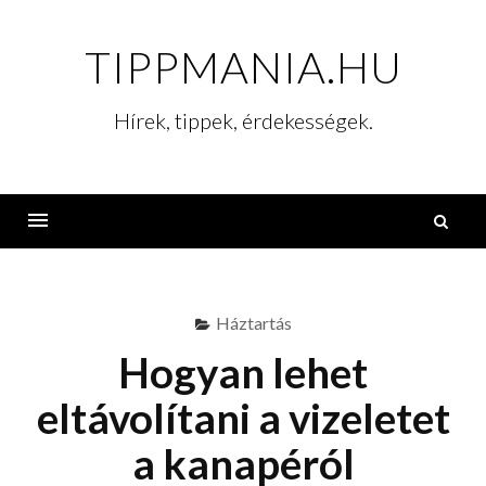
Skip
to
TIPPMANIA.HU
content
Hírek, tippek, érdekességek.
K
Menu
Háztartás
Hogyan lehet
eltávolítani a vizeletet
a kanapéról