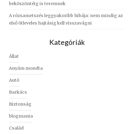
beköszöntéig is teremnek
A rózsametszés leggyakoribb hibája: nem mindig az
első ötleveles hajtásig kell visszavágni
Kategóriák
Állat
Anyám mondta
Autó
Barkács
Biztonság
blogmania
Család