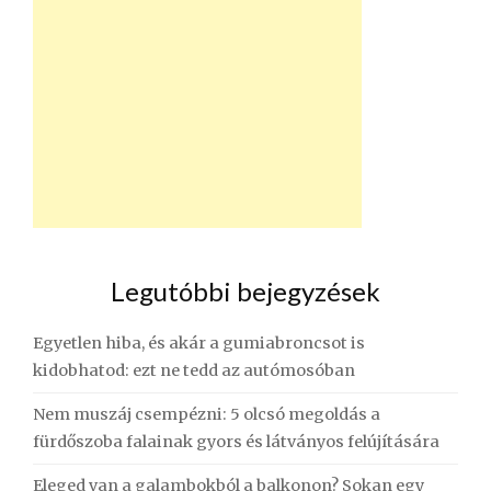
Legutóbbi bejegyzések
Egyetlen hiba, és akár a gumiabroncsot is
kidobhatod: ezt ne tedd az autómosóban
Nem muszáj csempézni: 5 olcsó megoldás a
fürdőszoba falainak gyors és látványos felújítására
Eleged van a galambokból a balkonon? Sokan egy