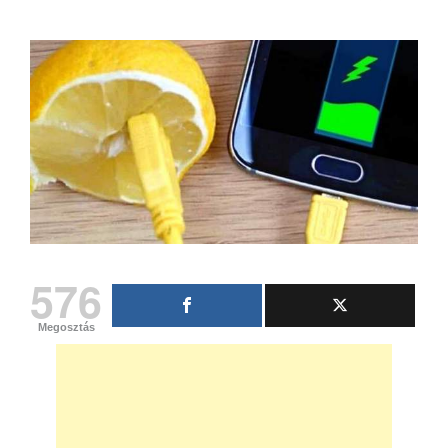
576
Megosztás