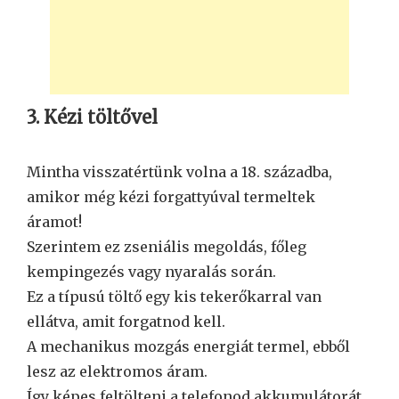
3. Kézi töltővel
Mintha visszatértünk volna a 18. századba,
amikor még kézi forgattyúval termeltek
áramot!
Szerintem ez zseniális megoldás, főleg
kempingezés vagy nyaralás során.
Ez a típusú töltő egy kis tekerőkarral van
ellátva, amit forgatnod kell.
A mechanikus mozgás energiát termel, ebből
lesz az elektromos áram.
Így képes feltölteni a telefonod akkumulátorát.