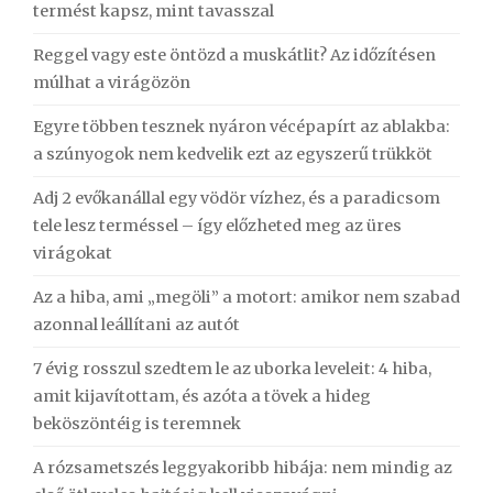
termést kapsz, mint tavasszal
Reggel vagy este öntözd a muskátlit? Az időzítésen
múlhat a virágözön
Egyre többen tesznek nyáron vécépapírt az ablakba:
a szúnyogok nem kedvelik ezt az egyszerű trükköt
Adj 2 evőkanállal egy vödör vízhez, és a paradicsom
tele lesz terméssel – így előzheted meg az üres
virágokat
Az a hiba, ami „megöli” a motort: amikor nem szabad
azonnal leállítani az autót
7 évig rosszul szedtem le az uborka leveleit: 4 hiba,
amit kijavítottam, és azóta a tövek a hideg
beköszöntéig is teremnek
A rózsametszés leggyakoribb hibája: nem mindig az