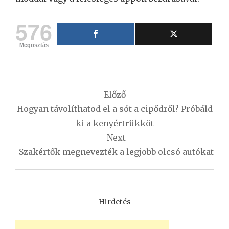
576
Megosztás
Bejegyzés
Előző
navigáció
Hogyan távolíthatod el a sót a cipődről? Próbáld
ki a kenyértrükköt
Next
Szakértők megnevezték a legjobb olcsó autókat
Hirdetés