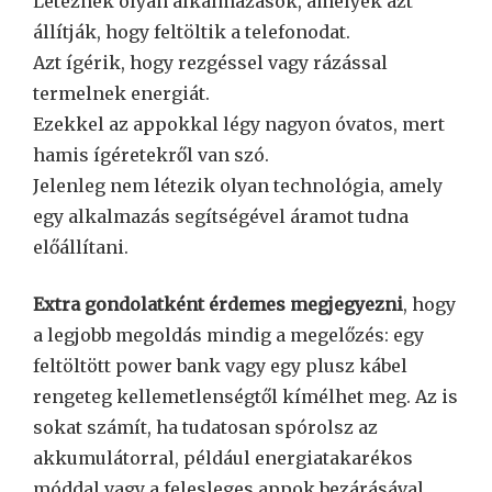
Léteznek olyan alkalmazások, amelyek azt
állítják, hogy feltöltik a telefonodat.
Azt ígérik, hogy rezgéssel vagy rázással
termelnek energiát.
Ezekkel az appokkal légy nagyon óvatos, mert
hamis ígéretekről van szó.
Jelenleg nem létezik olyan technológia, amely
egy alkalmazás segítségével áramot tudna
előállítani.
Extra gondolatként érdemes megjegyezni
, hogy
a legjobb megoldás mindig a megelőzés: egy
feltöltött power bank vagy egy plusz kábel
rengeteg kellemetlenségtől kímélhet meg. Az is
sokat számít, ha tudatosan spórolsz az
akkumulátorral, például energiatakarékos
móddal vagy a felesleges appok bezárásával.