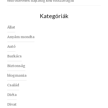
első ötleveles hajtásig kell visszavágni
Kategóriák
Állat
Anyám mondta
Autó
Barkács
Biztonság
blogmania
Család
Diéta
Divat