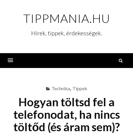
Skip
to
TIPPMANIA.HU
content
Hírek, tippek, érdekességek.
K
Menu
Technika
,
Tippek
Hogyan töltsd fel a
telefonodat, ha nincs
töltőd (és áram sem)?