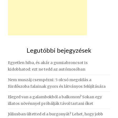
Legutóbbi bejegyzések
Egyetlen hiba, és akár a gumiabroncsot is
kidobhatod: ezt ne tedd az autómosóban
Nem muszáj csempézni: 5 olcsó megoldás a
fürdőszoba falainak gyors és látványos felújítására
Eleged van a galambokból a balkonon? Sokan egy
illatos növénnyel próbálják távol tartani őket
Júliusban ültetted el a burgonyát? Lehet, hogy jobb