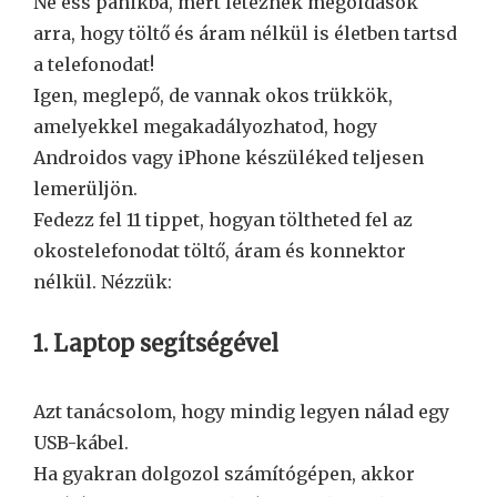
Ne ess pánikba, mert léteznek megoldások
arra, hogy töltő és áram nélkül is életben tartsd
a telefonodat!
Igen, meglepő, de vannak okos trükkök,
amelyekkel megakadályozhatod, hogy
Androidos vagy iPhone készüléked teljesen
lemerüljön.
Fedezz fel 11 tippet, hogyan töltheted fel az
okostelefonodat töltő, áram és konnektor
nélkül. Nézzük:
1. Laptop segítségével
Azt tanácsolom, hogy mindig legyen nálad egy
USB-kábel.
Ha gyakran dolgozol számítógépen, akkor