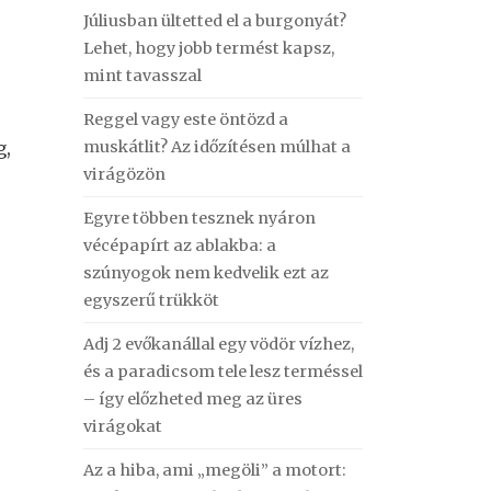
Júliusban ültetted el a burgonyát?
Lehet, hogy jobb termést kapsz,
mint tavasszal
Reggel vagy este öntözd a
muskátlit? Az időzítésen múlhat a
g,
virágözön
Egyre többen tesznek nyáron
vécépapírt az ablakba: a
szúnyogok nem kedvelik ezt az
egyszerű trükköt
Adj 2 evőkanállal egy vödör vízhez,
és a paradicsom tele lesz terméssel
– így előzheted meg az üres
virágokat
Az a hiba, ami „megöli” a motort: