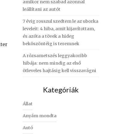
amikor nem szabad azonnal
leállítani az autót
7 évig rosszul szedtem le az uborka
leveleit: 4 hiba, amit kijavítottam,
és azóta a tövek a hideg
beköszöntéig is teremnek
iter
A rózsametszés leggyakoribb
hibája: nem mindig az első
ötleveles hajtásig kell visszavágni
Kategóriák
Állat
Anyám mondta
Autó