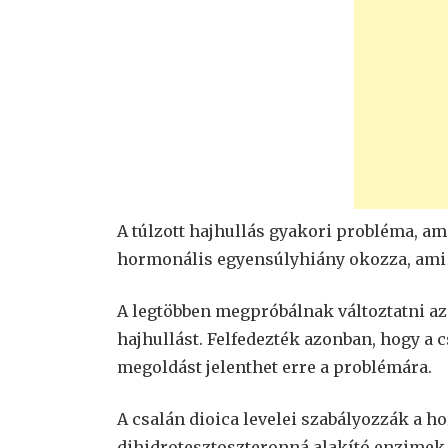
A túlzott hajhullás gyakori probléma, a
hormonális egyensúlyhiány okozza, ami
A legtöbben megpróbálnak változtatni a
hajhullást. Felfedezték azonban, hogy a 
megoldást jelenthet erre a problémára.
A csalán dioica levelei szabályozzák a h
dihidrotesztoszteronná alakító enzimek k