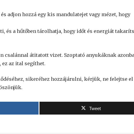
t, és adjon hozzá egy kis mandulatejet vagy mézet, hogy
eti, és a hűtőben tárolhatja, hogy időt és energiát takarít
n csalánnal átitatott vizet. Szoptató anyukáknak azonb
ez az ital segíthet.
jlődéséhez, sikeréhez hozzájárulni, kérjük, ne felejtse el
Köszönjük.
Tweet