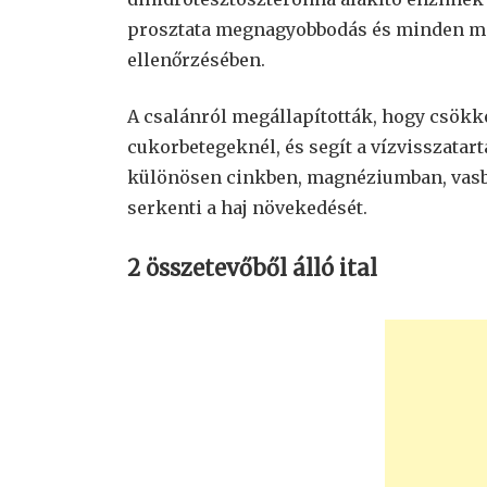
prosztata megnagyobbodás és minden má
ellenőrzésében.
A csalánról megállapították, hogy csökken
cukorbetegeknél, és segít a vízvisszatar
különösen cinkben, magnéziumban, vasba
serkenti a haj növekedését.
2 összetevőből álló ital