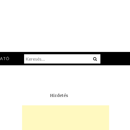
Keresés:
Menu
TATÓ
Hirdetés