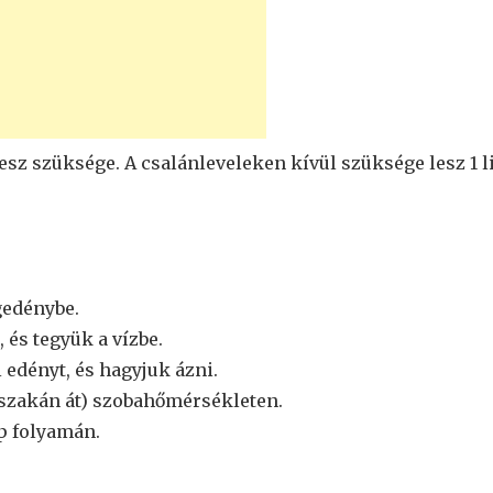
lesz szüksége. A csalánleveleken kívül szüksége lesz 1 l
egedénybe.
 és tegyük a vízbe.
i edényt, és hagyjuk ázni.
éjszakán át) szobahőmérsékleten.
ap folyamán.