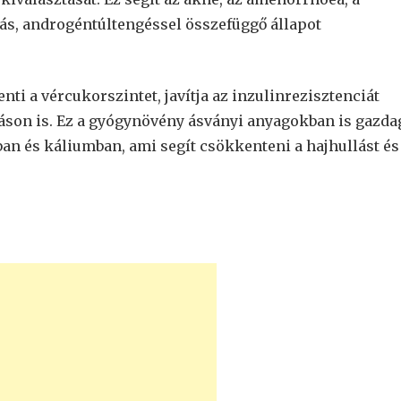
s, androgéntúltengéssel összefüggő állapot
ti a vércukorszintet, javítja az inzulinrezisztenciát
táson is. Ez a gyógynövény ásványi anyagokban is gazda
n és káliumban, ami segít csökkenteni a hajhullást és