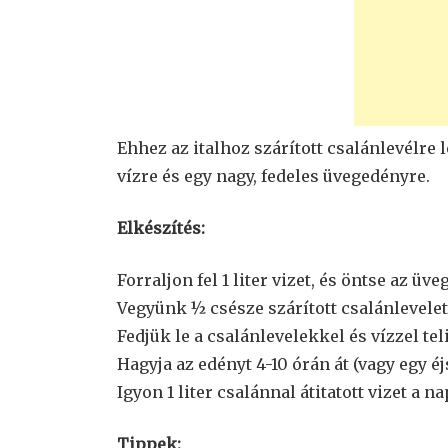
Ehhez az italhoz szárított csalánlevélre 
vízre és egy nagy, fedeles üvegedényre.
Elkészítés:
Forraljon fel 1 liter vizet, és öntse az üv
Vegyünk ½ csésze szárított csalánlevelet,
Fedjük le a csalánlevelekkel és vízzel tel
Hagyja az edényt 4-10 órán át (vagy egy 
Igyon 1 liter csalánnal átitatott vizet a n
Tippek: