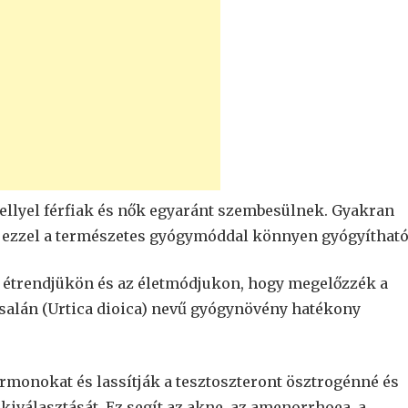
mellyel férfiak és nők egyaránt szembesülnek. Gyakran
 ezzel a természetes gyógymóddal könnyen gyógyítható
z étrendjükön és az életmódjukon, hogy megelőzzék a
csalán (Urtica dioica) nevű gyógynövény hatékony
ormonokat és lassítják a tesztoszteront ösztrogénné és
iválasztását. Ez segít az akne, az amenorrhoea, a