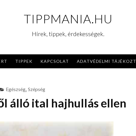
TIPPMANIA.HU
Hírek, tippek, érdekességek.
ERT
TIPPEK
KAPCSOLAT
ADATVÉDELMI TÁJÉKOZ
Egészség
,
Szépség
 álló ital hajhullás ellen