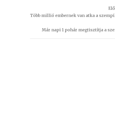
Bejegyzés
Elő
navigáció
Több millió embernek van atka a szempill
Már napi 1 pohár megtisztítja a sz