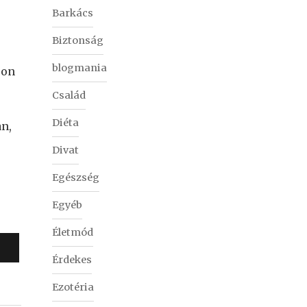
Barkács
Biztonság
blogmania
son
Család
Diéta
an,
Divat
Egészség
Egyéb
Életmód
Érdekes
Ezotéria