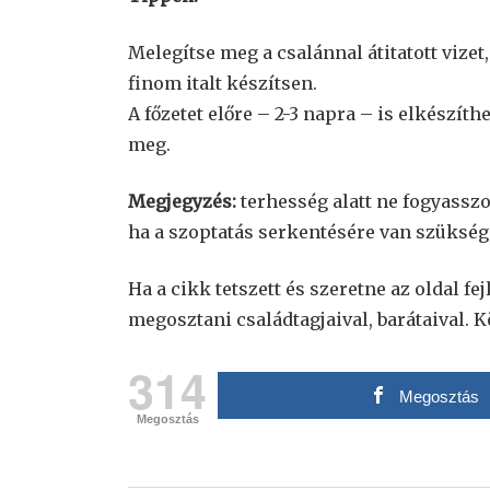
Melegítse meg a csalánnal átitatott vize
finom italt készítsen.
A főzetet előre – 2-3 napra – is elkészíth
meg.
Megjegyzés:
terhesség alatt ne fogyasszo
ha a szoptatás serkentésére van szükség, 
Ha a cikk tetszett és szeretne az oldal fe
megosztani családtagjaival, barátaival. 
314
Megosztás
Megosztás