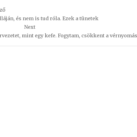
ző
áján, és nem is tud róla. Ezek a tünetek
Next
ervezetet, mint egy kefe. Fogytam, csökkent a vérnyomá