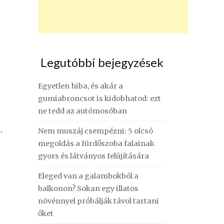
Legutóbbi bejegyzések
Egyetlen hiba, és akár a
gumiabroncsot is kidobhatod: ezt
ne tedd az autómosóban
.
Nem muszáj csempézni: 5 olcsó
megoldás a fürdőszoba falainak
gyors és látványos felújítására
Eleged van a galambokból a
balkonon? Sokan egy illatos
növénnyel próbálják távol tartani
őket