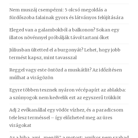
Nem muszáj csempézni: 5 olcsó megoldás a
fürdőszoba falainak gyors és látványos felújítására
Eleged van a galambokból a balkonon? Sokan egy
illatos növénnyel próbálják távol tartani őket
Júliusban ültetted el a burgonyát? Lehet, hogy jobb
termést kapsz, mint tavasszal
Reggel vagy este öntözd a muskátlit? Az időzítésen
múlhat a virágözön
Egyre többen tesznek nyáron vécépapírt az ablakba:
a szúnyogok nem kedvelik ezt az egyszerű trükköt
Adj 2 evőkanállal egy vödör vízhez, és a paradicsom
tele lesz terméssel – így előzheted meg az üres
virágokat
Az a hiba, ami „megöli” a motort: amikor nem szabad