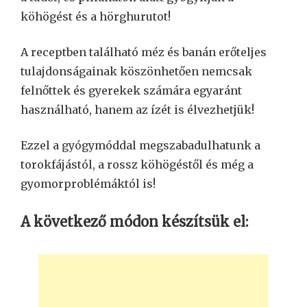
köhögést és a hörghurutot!
A receptben található méz és banán erőteljes
tulajdonságainak köszönhetően nemcsak
felnőttek és gyerekek számára egyaránt
használható, hanem az ízét is élvezhetjük!
Ezzel a gyógymóddal megszabadulhatunk a
torokfájástól, a rossz köhögéstől és még a
gyomorproblémáktól is!
A következő módon készítsük el: