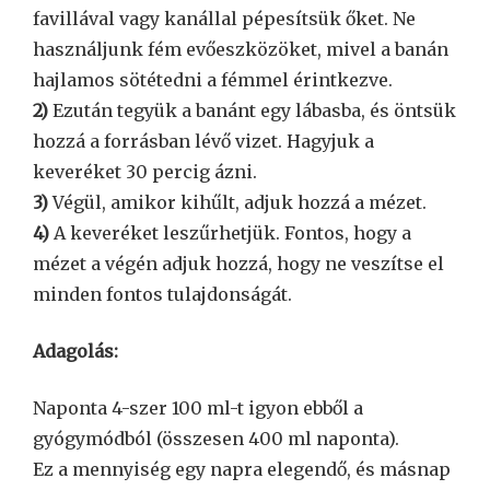
favillával vagy kanállal pépesítsük őket. Ne
használjunk fém evőeszközöket, mivel a banán
hajlamos sötétedni a fémmel érintkezve.
2)
Ezután tegyük a banánt egy lábasba, és öntsük
hozzá a forrásban lévő vizet. Hagyjuk a
keveréket 30 percig ázni.
3)
Végül, amikor kihűlt, adjuk hozzá a mézet.
4)
A keveréket leszűrhetjük. Fontos, hogy a
mézet a végén adjuk hozzá, hogy ne veszítse el
minden fontos tulajdonságát.
Adagolás:
Naponta 4-szer 100 ml-t igyon ebből a
gyógymódból (összesen 400 ml naponta).
Ez a mennyiség egy napra elegendő, és másnap