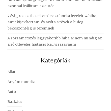
azonnal leállítani az autót
7 évig rosszul szedtem le az uborka leveleit: 4 hiba,
amit kijavítottam, és azóta a tövek a hideg
beköszöntéig is teremnek
A rózsametszés leggyakoribb hibája: nem mindig az
első ötleveles hajtásig kell visszavágni
Kategóriák
Állat
Anyám mondta
Autó
Barkács