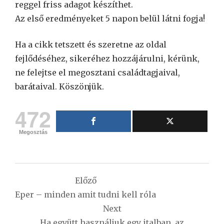
reggel friss adagot készíthet.
Az első eredményeket 5 napon belül látni fogja!
Ha a cikk tetszett és szeretne az oldal
fejlődéséhez, sikeréhez hozzájárulni, kérünk,
ne felejtse el megosztani családtagjaival,
barátaival. Köszönjük.
472
Megosztás
Bejegyzés
Előző
navigáció
Eper – minden amit tudni kell róla
Next
Ha együtt használjuk egy italban, az