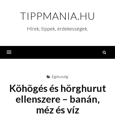
Skip
to
TIPPMANIA.HU
content
Hírek, tippek, érdekességek.
K
Menu
Egészség
Köhögés és hörghurut
ellenszere – banán,
méz és víz