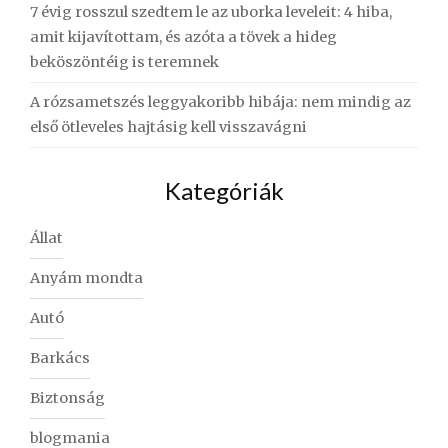
7 évig rosszul szedtem le az uborka leveleit: 4 hiba,
amit kijavítottam, és azóta a tövek a hideg
beköszöntéig is teremnek
A rózsametszés leggyakoribb hibája: nem mindig az
első ötleveles hajtásig kell visszavágni
Kategóriák
Állat
Anyám mondta
Autó
Barkács
Biztonság
blogmania