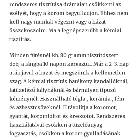
rendszeres tisztítása drámaian csökkenti az
esélyét, hogy a korom begyulladjon. Ehhez nem
kell nagy munkát végezni vagy a házat
összekoszolni. Ma a legnépszerűbb a kémiai
tisztítás.
Minden fűtésnél kb. 80 gramm tisztítószert
dobj a lángba 10 napon keresztül. Már a 2–3. nap
után javul a huzat és megszűnik a kellemetlen
szag. A kémiai tisztítás hatékony kandallóknál,
fatüzelésű kályháknál és bármilyen típusú
kéménynél. Használható tégla-, kerámia-, fém-
és azbesztcsöveknél. Eltávolítja a koromot,
gyantát, koromfoltot és kreozotot. Rendszeres
használatával csökken a tüzelőanyag-
fogyasztás, csökken a korom gyulladásának