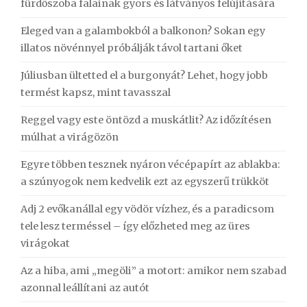
fürdőszoba falainak gyors és látványos felújítására
Eleged van a galambokból a balkonon? Sokan egy
illatos növénnyel próbálják távol tartani őket
Júliusban ültetted el a burgonyát? Lehet, hogy jobb
termést kapsz, mint tavasszal
Reggel vagy este öntözd a muskátlit? Az időzítésen
múlhat a virágözön
Egyre többen tesznek nyáron vécépapírt az ablakba:
a szúnyogok nem kedvelik ezt az egyszerű trükköt
Adj 2 evőkanállal egy vödör vízhez, és a paradicsom
tele lesz terméssel – így előzheted meg az üres
virágokat
Az a hiba, ami „megöli” a motort: amikor nem szabad
azonnal leállítani az autót