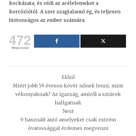
kockázata, és védi az acélelemeket a
korróziótól. A szer szagtalanul ég, és teljesen
biztonságos az ember számára.
472
Megosztás
Bejegyzés
Előző
navigáció
Miért jobb 59 évesen kövér nőnek lenni, mint
vékonyaknak? Az igazság, amiről a sztárok
hallgatnak
Next
9 használt autó amelyeket csak extrém
óvatossággal érdemes megvenni