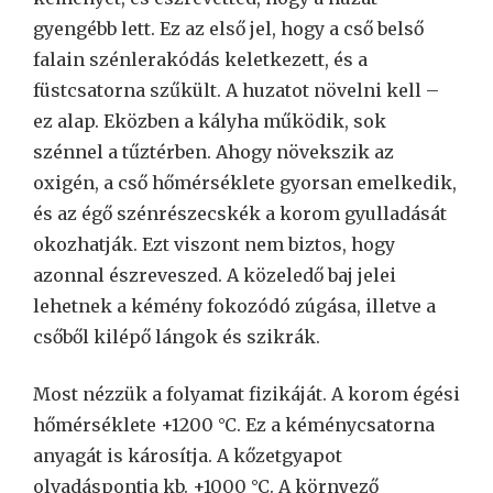
gyengébb lett. Ez az első jel, hogy a cső belső
falain szénlerakódás keletkezett, és a
füstcsatorna szűkült. A huzatot növelni kell –
ez alap. Eközben a kályha működik, sok
szénnel a tűztérben. Ahogy növekszik az
oxigén, a cső hőmérséklete gyorsan emelkedik,
és az égő szénrészecskék a korom gyulladását
okozhatják. Ezt viszont nem biztos, hogy
azonnal észreveszed. A közeledő baj jelei
lehetnek a kémény fokozódó zúgása, illetve a
csőből kilépő lángok és szikrák.
Most nézzük a folyamat fizikáját. A korom égési
hőmérséklete +1200 °C. Ez a kéménycsatorna
anyagát is károsítja. A kőzetgyapot
olvadáspontja kb. +1000 °C. A környező