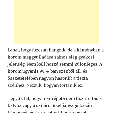
Lehet, hogy furcsán hangzik, de a kéményben a
korom meggyulladása sajnos elég gyakori
jelenség. Nem kell hozzá semmi különleges. A
korom ugyanis 98%-ban szénből áll, és
összetételében nagyon hasonlít a tiszta
szénhez. Nézzük, hogyan történik ez.
Tegyük fel, hogy már régóta nem tisztítottad a
kályha vagy a szilárd tüzelőanyagú kazán
kéményét, és észrevetted, hogy a huzat