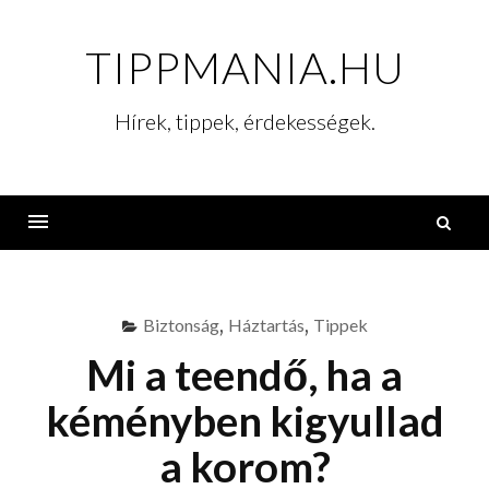
Skip
to
TIPPMANIA.HU
content
Hírek, tippek, érdekességek.
K
Menu
Biztonság
,
Háztartás
,
Tippek
Mi a teendő, ha a
kéményben kigyullad
a korom?