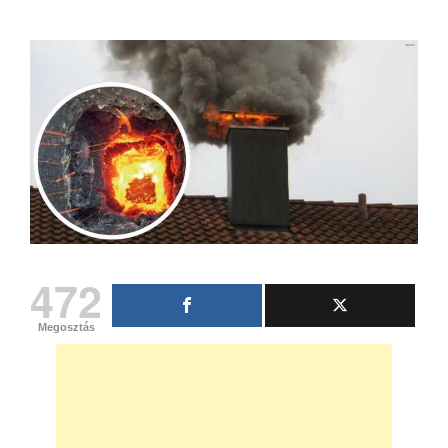
472
Megosztás