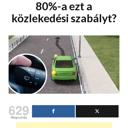
80%-a ezt a
közlekedési szabályt?
629
Megosztás