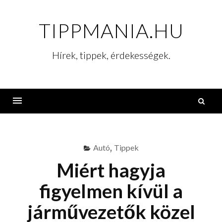
Skip
to
TIPPMANIA.HU
content
Hírek, tippek, érdekességek.
K
Menu
Autó
,
Tippek
Miért hagyja
figyelmen kívül a
járművezetők közel