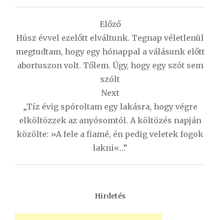
Bejegyzés
Előző
navigáció
Húsz évvel ezelőtt elváltunk. Tegnap véletlenül
megtudtam, hogy egy hónappal a válásunk előtt
abortuszon volt. Tőlem. Úgy, hogy egy szót sem
szólt
Next
„Tíz évig spóroltam egy lakásra, hogy végre
elköltözzek az anyósomtól. A költözés napján
közölte: »A fele a fiamé, én pedig veletek fogok
lakni«…”
Hirdetés