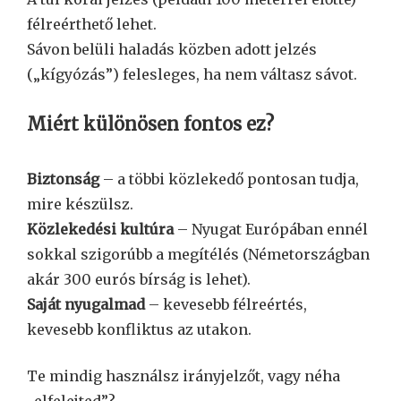
félreérthető lehet.
Sávon belüli haladás közben adott jelzés
(„kígyózás”) felesleges, ha nem váltasz sávot.
Miért különösen fontos ez?
Biztonság
– a többi közlekedő pontosan tudja,
mire készülsz.
Közlekedési kultúra
– Nyugat Európában ennél
sokkal szigorúbb a megítélés (Németországban
akár 300 eurós bírság is lehet).
Saját nyugalmad
– kevesebb félreértés,
kevesebb konfliktus az utakon.
Te mindig használsz irányjelzőt, vagy néha
„elfelejted”?