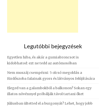
Legutóbbi bejegyzések
Egyetlen hiba, és akár a gumiabroncsot is
kidobhatod: ezt ne tedd az autómosóban
Nem muszáj csempézni: 5 olcsó megoldás a
fürdőszoba falainak gyors és látványos felújítására
Eleged van a galambokból a balkonon? Sokan egy
illatos növénnyel próbálják távol tartani őket
Júliusban ültetted el a burgonyát? Lehet, hogy jobb