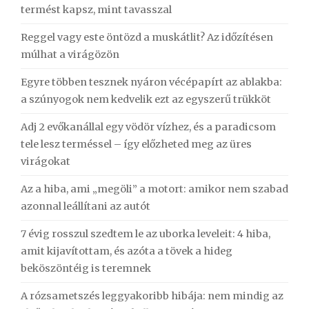
termést kapsz, mint tavasszal
Reggel vagy este öntözd a muskátlit? Az időzítésen
múlhat a virágözön
Egyre többen tesznek nyáron vécépapírt az ablakba:
a szúnyogok nem kedvelik ezt az egyszerű trükköt
Adj 2 evőkanállal egy vödör vízhez, és a paradicsom
tele lesz terméssel – így előzheted meg az üres
virágokat
Az a hiba, ami „megöli” a motort: amikor nem szabad
azonnal leállítani az autót
7 évig rosszul szedtem le az uborka leveleit: 4 hiba,
amit kijavítottam, és azóta a tövek a hideg
beköszöntéig is teremnek
A rózsametszés leggyakoribb hibája: nem mindig az