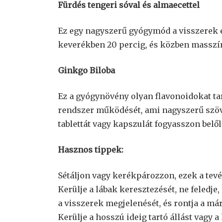
Fürdés tengeri sóval és almaecettel
Ez egy nagyszerű gyógymód a visszerek 
keverékben 20 percig, és közben masszír
Ginkgo Biloba
Ez a gyógynövény olyan flavonoidokat tar
rendszer működését, ami nagyszerű szöv
tablettát vagy kapszulát fogyasszon belől
Hasznos tippek:
Sétáljon vagy kerékpározzon, ezek a tev
Kerülje a lábak keresztezését, ne feledj
a visszerek megjelenését, és rontja a már
Kerülje a hosszú ideig tartó állást vagy a 