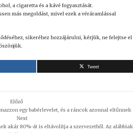
hol, a cigaretta és a kávé fogyasztását.
essen más megoldást, mivel ezek a véráramlással
jlődéséhez, sikeréhez hozzájárulni, kérjük, ne felejtse el
Köszönjük.
Tweet
Előző
mazzon egy babérlevelet, és a ráncok azonnal eltűnnek
Next
k akár 80%-át is eltávolítja a szervezetből. Az alábbiak