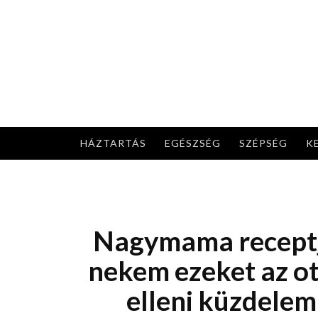
Skip
to
content
HÁZTARTÁS
EGÉSZSÉG
SZÉPSÉG
K
Nagymama receptj
nekem ezeket az ot
elleni küzdelem