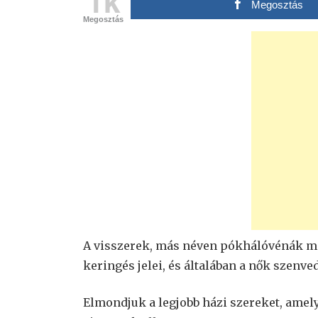
1k
Megosztás
Megosztás
A visszerek, más néven pókhálóvénák ma
keringés jelei, és általában a nők szenve
Elmondjuk a legjobb házi szereket, amel