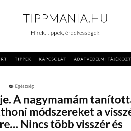
TIPPMANIA.HU
Hírek, tippek, érdekességek.
ERT
TIPPEK
KAPCSOLAT
ADATVÉDELMI TÁJÉKOZ
Egészség
e. A nagymamám tanított
thoni módszereket a vissz
re… Nincs több visszér és