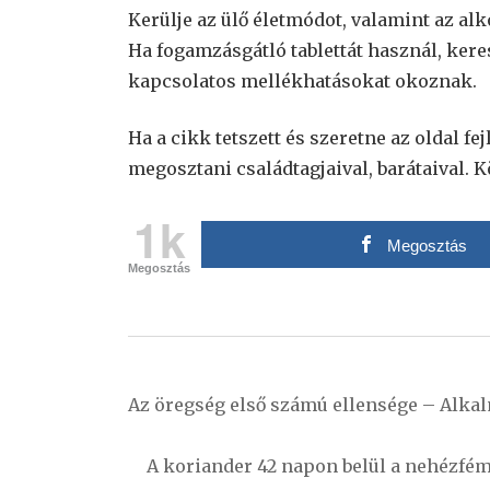
Kerülje az ülő életmódot, valamint az alko
Ha fogamzásgátló tablettát használ, ker
kapcsolatos mellékhatásokat okoznak.
Ha a cikk tetszett és szeretne az oldal fe
megosztani családtagjaival, barátaival. 
1k
Megosztás
Megosztás
Bejegyzés
navigáció
Az öregség első számú ellensége – Alkal
A koriander 42 napon belül a nehézféme