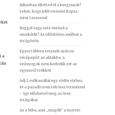
Júliusban ültetted el a burgonyát?
Lehet, hogy jobb termést kapsz,
mint tavasszal
eket
Reggel vagy este öntözd a
muskátlit? Az időzítésen múlhat a
virágözön
Egyre többen tesznek nyáron
i a
vécépapírt az ablakba: a
után
szúnyogok nem kedvelik ezt az
egyszerű trükköt
Adj 2 evőkanállal egy vödör vízhez,
és a paradicsom tele lesz terméssel
– így előzheted meg az üres
virágokat
Az a hiba, ami „megöli” a motort: