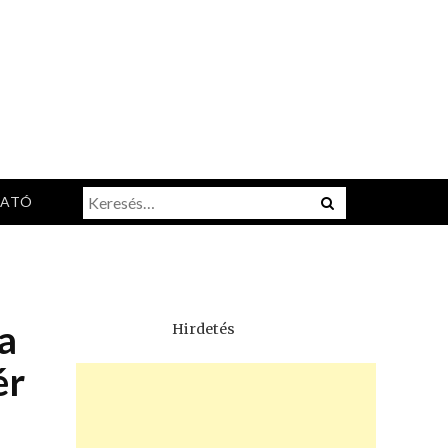
Keresés:
Menu
TATÓ
a
Hirdetés
ér