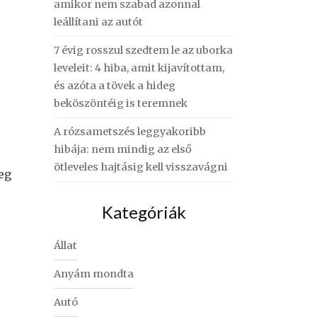
amikor nem szabad azonnal
leállítani az autót
7 évig rosszul szedtem le az uborka
leveleit: 4 hiba, amit kijavítottam,
és azóta a tövek a hideg
beköszöntéig is teremnek
A rózsametszés leggyakoribb
hibája: nem mindig az első
ötleveles hajtásig kell visszavágni
deg
Kategóriák
Állat
Anyám mondta
Autó