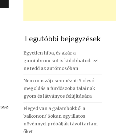
Legutóbbi bejegyzések
Egyetlen hiba, és akár a
gumiabroncsot is kidobhatod: ezt
ne tedd az autómosóban
Nem muszáj csempézni: 5 olcsó
megoldás a fürdőszoba falainak
gyors és látványos felújítására
ossz
Eleged van a galambokból a
balkonon? Sokan egy illatos
növénnyel próbálják távol tartani
őket