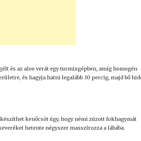
agélt és az aloe verát egy turmixgépben, amíg homogén
erületre, és hagyja hatni legalább 30 percig, majd bő hi
 készíthet kenőcsöt úgy, hogy némi zúzott fokhagymát
a keveréket hetente négyszer masszírozza a lábába.