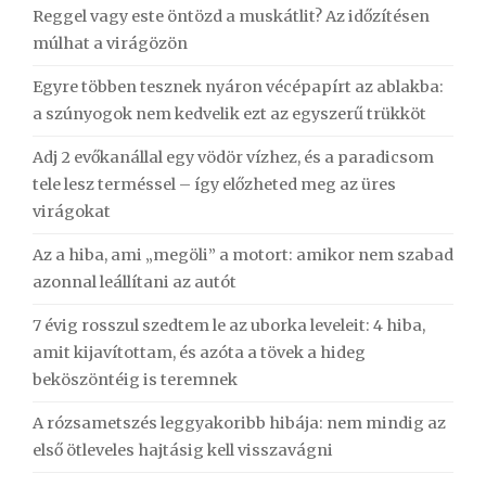
Reggel vagy este öntözd a muskátlit? Az időzítésen
múlhat a virágözön
Egyre többen tesznek nyáron vécépapírt az ablakba:
a szúnyogok nem kedvelik ezt az egyszerű trükköt
Adj 2 evőkanállal egy vödör vízhez, és a paradicsom
tele lesz terméssel – így előzheted meg az üres
virágokat
Az a hiba, ami „megöli” a motort: amikor nem szabad
azonnal leállítani az autót
7 évig rosszul szedtem le az uborka leveleit: 4 hiba,
amit kijavítottam, és azóta a tövek a hideg
beköszöntéig is teremnek
A rózsametszés leggyakoribb hibája: nem mindig az
első ötleveles hajtásig kell visszavágni