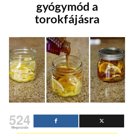
gyógymód a
torokfájásra
524
Megosztás