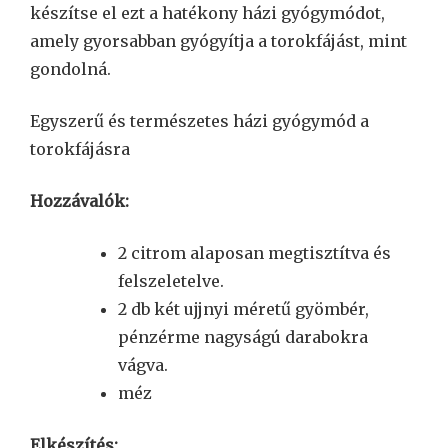
készítse el ezt a hatékony házi gyógymódot,
amely gyorsabban gyógyítja a torokfájást, mint
gondolná.
Egyszerű és természetes házi gyógymód a
torokfájásra
Hozzávalók:
2 citrom alaposan megtisztítva és
felszeletelve.
2 db két ujjnyi méretű gyömbér,
pénzérme nagyságú darabokra
vágva.
méz
Elkészítés: