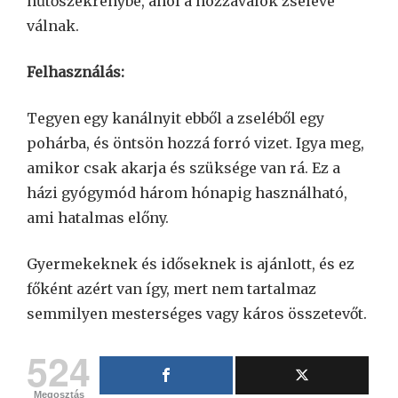
hűtőszekrénybe, ahol a hozzávalók zselévé
válnak.
Felhasználás:
Tegyen egy kanálnyit ebből a zseléből egy
pohárba, és öntsön hozzá forró vizet. Igya meg,
amikor csak akarja és szüksége van rá. Ez a
házi gyógymód három hónapig használható,
ami hatalmas előny.
Gyermekeknek és időseknek is ajánlott, és ez
főként azért van így, mert nem tartalmaz
semmilyen mesterséges vagy káros összetevőt.
524
Megosztás