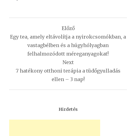
Bejegyzés
Előző
navigáció
Egy tea, amely eltávolítja a nyirokcsomókban, a
vastagbélben és a húgyhólyagban
felhalmozódott méreganyagokat!
Next
7 hatékony otthoni terápia a tüdőgyulladás
ellen – 3 nap!
Hirdetés