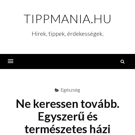
Skip
to
TIPPMANIA.HU
content
Hírek, tippek, érdekességek.
K
Menu
Egészség
Ne keressen tovább.
Egyszerű és
természetes házi