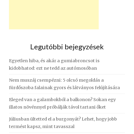
Legutóbbi bejegyzések
Egyetlen hiba, és akár a gumiabroncsot is
kidobhatod: ezt ne tedd az autómosóban
Nem muszáj csempézni: 5 olcsó megoldás a
fürdőszoba falainak gyors és látványos felújítására
Eleged van a galambokból a balkonon? Sokan egy
illatos növénnyel próbálják távol tartani őket
Júliusban ültetted el a burgonyát? Lehet, hogy jobb
termést kapsz, mint tavasszal