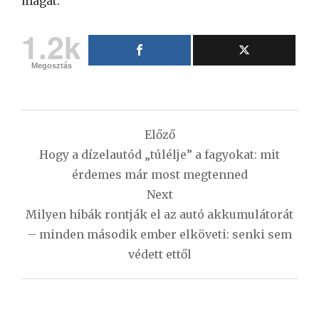
magát.
1.2k
Megosztás
Bejegyzés
Előző
navigáció
Hogy a dízelautód „túlélje” a fagyokat: mit
érdemes már most megtenned
Next
Milyen hibák rontják el az autó akkumulátorát
– minden második ember elköveti: senki sem
védett ettől