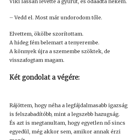
Viki lassan levette a gyűrűt, és odaadta nekem.
– Vedd el. Most már undorodom tőle.
Elvettem, ökölbe szorítottam.
A hideg fém belemart a tenyerembe.
A könnyek újra a szemembe szöktek, de
visszafogtam magam.
Két gondolat a végére:
Rájöttem, hogy néha a legfájdalmasabb igazság
is felszabadítóbb, mint a legszebb hazugság.
És azt is megtanultam, hogy egyetlen nő sincs
egyedül, még akkor sem, amikor annak érzi