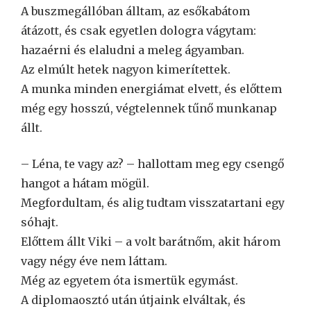
A buszmegállóban álltam, az esőkabátom
átázott, és csak egyetlen dologra vágytam:
hazaérni és elaludni a meleg ágyamban.
Az elmúlt hetek nagyon kimerítettek.
A munka minden energiámat elvett, és előttem
még egy hosszú, végtelennek tűnő munkanap
állt.
– Léna, te vagy az? – hallottam meg egy csengő
hangot a hátam mögül.
Megfordultam, és alig tudtam visszatartani egy
sóhajt.
Előttem állt Viki – a volt barátnőm, akit három
vagy négy éve nem láttam.
Még az egyetem óta ismertük egymást.
A diplomaosztó után útjaink elváltak, és