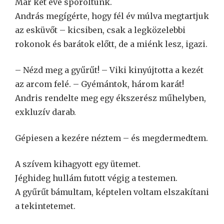
Már két éve spóroltunk.
András megígérte, hogy fél év múlva megtartjuk
az esküvőt – kicsiben, csak a legközelebbi
rokonok és barátok előtt, de a miénk lesz, igazi.
– Nézd meg a gyűrűt! – Viki kinyújtotta a kezét
az arcom felé. – Gyémántok, három karát!
Andris rendelte meg egy ékszerész műhelyben,
exkluzív darab.
Gépiesen a kezére néztem – és megdermedtem.
A szívem kihagyott egy ütemet.
Jéghideg hullám futott végig a testemen.
A gyűrűt bámultam, képtelen voltam elszakítani
a tekintetemet.