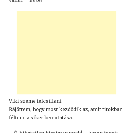
Viki szeme felcsillant.
Rájöttem, hogy most kezdődik az, amit titokban
féltem: a siker bemutatása.
– Ó, hihetetlen híreim vannak! – karon fogott,