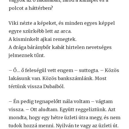
polcot a háttérben?
Viki nézte a képeket, és minden egyes képpel
egyre szürkébb lett az arca.
A kisminkelt ajkai remegtek.
A drága báránybőr kabát hirtelen nevetséges
jelmeznek tűnt.
– Ő… ő feleségül vett engem – suttogta. – Közös
lakásunk van. Közös bankszámlánk. Most
tértünk vissza Dubaiból.
– Én pedig tegnapelőtt nála voltam – vágtam
vissza. – Ott aludtam. Együtt reggeliztünk. Azt
mondta, hogy egy hétre üzleti útra megy, és nem
tudok hozzá menni. Nyilván te vagy az üzleti út.