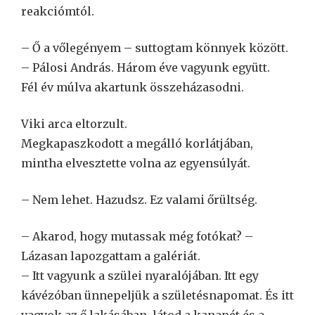
reakciómtól.
– Ő a vőlegényem – suttogtam könnyek között.
– Pálosi András. Három éve vagyunk együtt.
Fél év múlva akartunk összeházasodni.
Viki arca eltorzult.
Megkapaszkodott a megálló korlátjában,
mintha elvesztette volna az egyensúlyát.
– Nem lehet. Hazudsz. Ez valami őrültség.
– Akarod, hogy mutassak még fotókat? –
Lázasan lapozgattam a galériát.
– Itt vagyunk a szülei nyaralójában. Itt egy
kávézóban ünnepeljük a születésnapomat. És itt
vagyok az ő lakásában, látod a kanapét és a