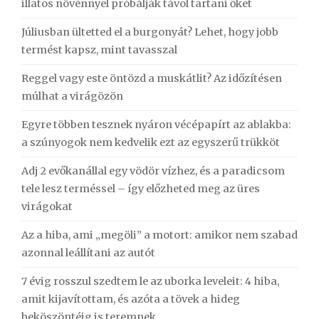
illatos növénnyel próbálják távol tartani őket
Júliusban ültetted el a burgonyát? Lehet, hogy jobb
termést kapsz, mint tavasszal
Reggel vagy este öntözd a muskátlit? Az időzítésen
múlhat a virágözön
Egyre többen tesznek nyáron vécépapírt az ablakba:
a szúnyogok nem kedvelik ezt az egyszerű trükköt
Adj 2 evőkanállal egy vödör vízhez, és a paradicsom
tele lesz terméssel – így előzheted meg az üres
virágokat
Az a hiba, ami „megöli” a motort: amikor nem szabad
azonnal leállítani az autót
7 évig rosszul szedtem le az uborka leveleit: 4 hiba,
amit kijavítottam, és azóta a tövek a hideg
beköszöntéig is teremnek