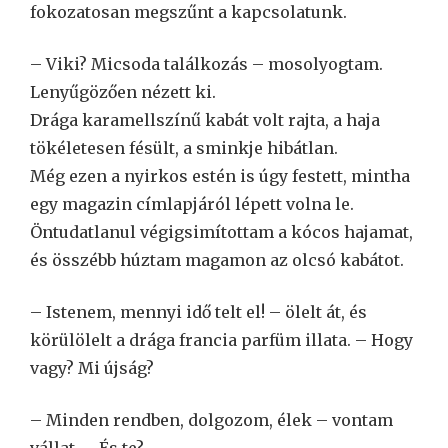
fokozatosan megszűnt a kapcsolatunk.
– Viki? Micsoda találkozás – mosolyogtam.
Lenyűgözően nézett ki.
Drága karamellszínű kabát volt rajta, a haja
tökéletesen fésült, a sminkje hibátlan.
Még ezen a nyirkos estén is úgy festett, mintha
egy magazin címlapjáról lépett volna le.
Öntudatlanul végigsimítottam a kócos hajamat,
és összébb húztam magamon az olcsó kabátot.
– Istenem, mennyi idő telt el! – ölelt át, és
körülölelt a drága francia parfüm illata. – Hogy
vagy? Mi újság?
– Minden rendben, dolgozom, élek – vontam
vállat. – És te?