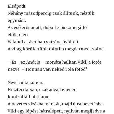
Elsápadt.
Néhány másodpercig csak álltunk, néztük
egymást.
Az eső erősödött, dobolt a buszmegálló
előtetőjén.
Valahol a távolban sziréna üvöltött.
A világ körülöttünk mintha megdermedt volna.
– Ez… ez Andris – mondta halkan Viki, a fotót
nézve. – Honnan van neked róla fotód?
Nevetni kezdtem.
Hisztérikusan, szakadva, teljesen
kontrollálhatatlanul.
A nevetés sírásba ment át, majd újra nevetésbe.
Viki egy lépést hátralépett, nyilván megijedve a