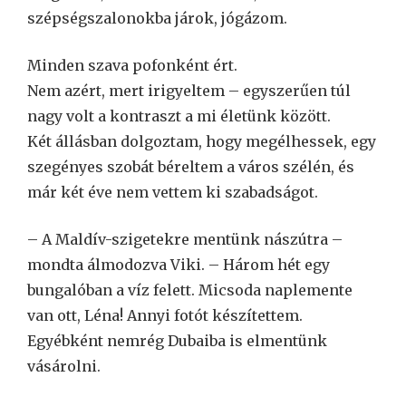
szépségszalonokba járok, jógázom.
Minden szava pofonként ért.
Nem azért, mert irigyeltem – egyszerűen túl
nagy volt a kontraszt a mi életünk között.
Két állásban dolgoztam, hogy megélhessek, egy
szegényes szobát béreltem a város szélén, és
már két éve nem vettem ki szabadságot.
– A Maldív-szigetekre mentünk nászútra –
mondta álmodozva Viki. – Három hét egy
bungalóban a víz felett. Micsoda naplemente
van ott, Léna! Annyi fotót készítettem.
Egyébként nemrég Dubaiba is elmentünk
vásárolni.