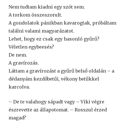
Nem tudtam kiadni egy szót sem.
A torkom összeszorult.
A gondolatok pánikban kavarogtak, próbáltam
találni valami magyarázatot.
Lehet, hogy ez csak egy hasonló gyűrű?
Véletlen egybeesés?
De nem.
A gravírozás.
Láttam a gravírozást a gyűrű belső oldalán – a
dédanyám kezdőbetűi, vékony betűkkel
karcolva.
– De te valahogy sápadt vagy – Viki végre
észrevette az állapotomat. – Rosszul érzed
magad?