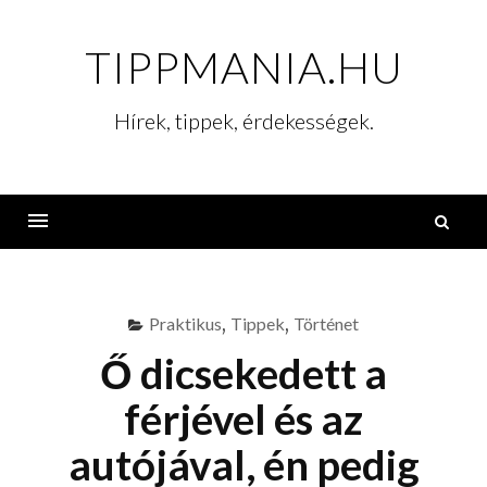
Skip
to
TIPPMANIA.HU
content
Hírek, tippek, érdekességek.
K
Menu
Praktikus
,
Tippek
,
Történet
Ő dicsekedett a
férjével és az
autójával, én pedig