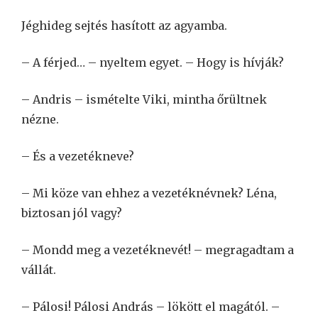
Jéghideg sejtés hasított az agyamba.
– A férjed… – nyeltem egyet. – Hogy is hívják?
– Andris – ismételte Viki, mintha őrültnek
nézne.
– És a vezetékneve?
– Mi köze van ehhez a vezetéknévnek? Léna,
biztosan jól vagy?
– Mondd meg a vezetéknevét! – megragadtam a
vállát.
– Pálosi! Pálosi András – lökött el magától. –