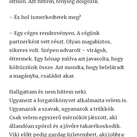
otthon. Azt hittem, tényleg dolgozik.
– És hol ismerkedtetek meg?
– Egy céges rendezvényen. A cégünk
partnerként vett részt. Olyan magabiztos,
sikeres volt. Szépen udvarolt – virágok,
éttermek. Egy hónap múlva azt javasolta, hogy
költözzünk össze. Azt mondta, hogy belefáradt
a magányba, családot akar.
Hallgattam és nem hittem neki.
Ugyanezt a forgatókönyvet alkalmazta velem is.
Ugyanazok a szavak, ugyanazok a trükkök.
Csak velem egyszerű mérnököt játszott, aki
állandóan spórol és a jövőre takarékoskodik.
Viki előtt pedig gazdag üzletembert, aki jobbra-