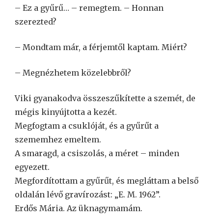
– Ez a gyűrű… – remegtem. – Honnan
szerezted?
– Mondtam már, a férjemtől kaptam. Miért?
– Megnézhetem közelebbről?
Viki gyanakodva összeszűkítette a szemét, de
mégis kinyújtotta a kezét.
Megfogtam a csuklóját, és a gyűrűt a
szememhez emeltem.
A smaragd, a csiszolás, a méret – minden
egyezett.
Megfordítottam a gyűrűt, és megláttam a belső
oldalán lévő gravírozást: „E. M. 1962”.
Erdős Mária. Az üknagymamám.