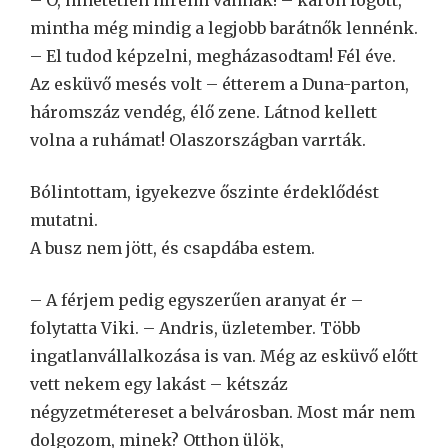
mintha még mindig a legjobb barátnők lennénk.
– El tudod képzelni, megházasodtam! Fél éve.
Az esküvő mesés volt – étterem a Duna-parton,
háromszáz vendég, élő zene. Látnod kellett
volna a ruhámat! Olaszországban varrták.
Bólintottam, igyekezve őszinte érdeklődést
mutatni.
A busz nem jött, és csapdába estem.
– A férjem pedig egyszerűen aranyat ér –
folytatta Viki. – Andris, üzletember. Több
ingatlanvállalkozása is van. Még az esküvő előtt
vett nekem egy lakást – kétszáz
négyzetmétereset a belvárosban. Most már nem
dolgozom, minek? Otthon ülök,