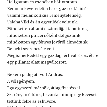
Hallgattam és csendben bólintottam.
Bennem keveredett a harag, az irritáció és
valami melankolikus reménytelenség.
Valaha Viki és én egyenlőek voltunk.
Mindketten állami ösztöndíjjal tanultunk,
mindketten pincérnőként dolgoztunk,
mindketten egy fényes jövőről álmodtunk.
De neki szerencséje volt.
Megismerkedett egy gazdag férfival, és az élete
egy pillanat alatt megváltozott.
Nekem pedig ott volt András.
A vőlegényem.
Egy egyszerű mérnök, átlag fizetéssel.
Szerényen éltünk, havonta mindig egy keveset
tettünk félre az esküvőre.