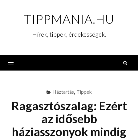
Skip
to
TIPPMANIA.HU
content
Hírek, tippek, érdekességek.
K
Menu
Háztartás
,
Tippek
Ragasztószalag: Ezért
az idősebb
háziasszonyok mindig