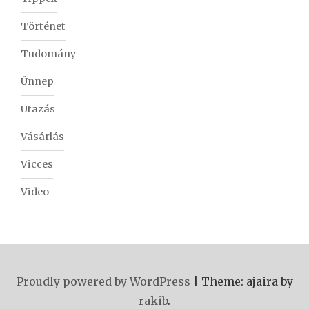
Történet
Tudomány
Ünnep
Utazás
Vásárlás
Vicces
Video
Proudly powered by WordPress
|
Theme: ajaira by
rakib
.