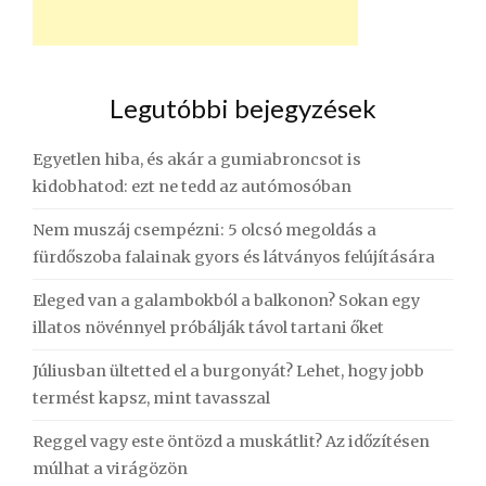
Legutóbbi bejegyzések
Egyetlen hiba, és akár a gumiabroncsot is
kidobhatod: ezt ne tedd az autómosóban
Nem muszáj csempézni: 5 olcsó megoldás a
fürdőszoba falainak gyors és látványos felújítására
Eleged van a galambokból a balkonon? Sokan egy
illatos növénnyel próbálják távol tartani őket
Júliusban ültetted el a burgonyát? Lehet, hogy jobb
termést kapsz, mint tavasszal
Reggel vagy este öntözd a muskátlit? Az időzítésen
múlhat a virágözön