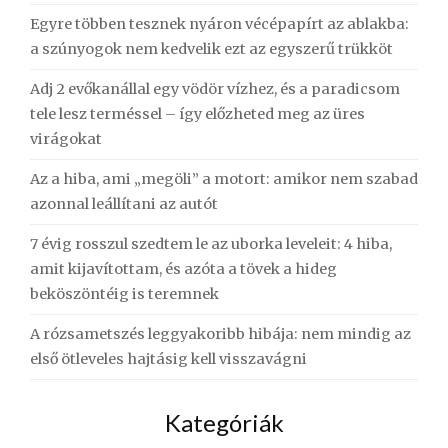
Egyre többen tesznek nyáron vécépapírt az ablakba:
a szúnyogok nem kedvelik ezt az egyszerű trükköt
Adj 2 evőkanállal egy vödör vízhez, és a paradicsom
tele lesz terméssel – így előzheted meg az üres
virágokat
Az a hiba, ami „megöli” a motort: amikor nem szabad
azonnal leállítani az autót
7 évig rosszul szedtem le az uborka leveleit: 4 hiba,
amit kijavítottam, és azóta a tövek a hideg
beköszöntéig is teremnek
A rózsametszés leggyakoribb hibája: nem mindig az
első ötleveles hajtásig kell visszavágni
Kategóriák