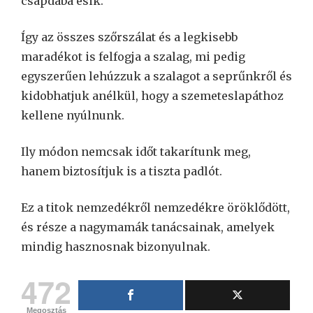
csapdába esik.
Így az összes szőrszálat és a legkisebb
maradékot is felfogja a szalag, mi pedig
egyszerűen lehúzzuk a szalagot a seprűnkről és
kidobhatjuk anélkül, hogy a szemeteslapáthoz
kellene nyúlnunk.
Ily módon nemcsak időt takarítunk meg,
hanem biztosítjuk is a tiszta padlót.
Ez a titok nemzedékről nemzedékre öröklődött,
és része a nagymamák tanácsainak, amelyek
mindig hasznosnak bizonyulnak.
472
Megosztás