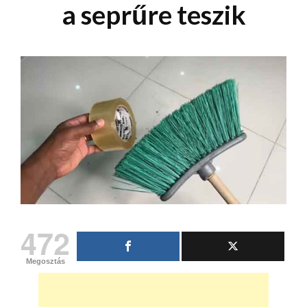
a seprűre teszik
472
Megosztás