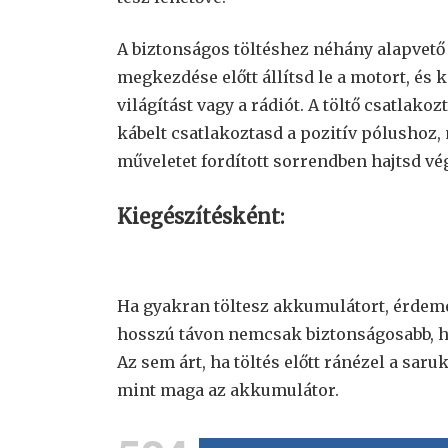
A biztonságos töltéshez néhány alapvető 
megkezdése előtt állítsd le a motort, és
világítást vagy a rádiót. A töltő csatlako
kábelt csatlakoztasd a pozitív pólushoz, 
műveletet fordított sorrendben hajtsd vé
Kiegészítésként:
Ha gyakran töltesz akkumulátort, érdeme
hosszú távon nemcsak biztonságosabb, h
Az sem árt, ha töltés előtt ránézel a sar
mint maga az akkumulátor.