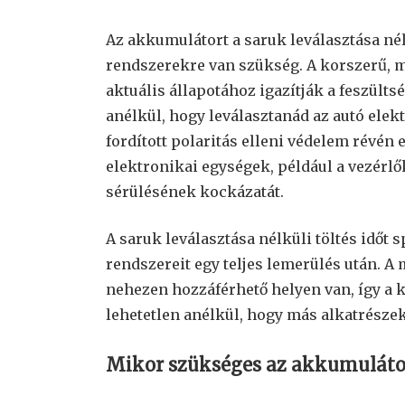
Az akkumulátort a saruk leválasztása nélk
rendszerekre van szükség. A korszerű, 
aktuális állapotához igazítják a feszülts
anélkül, hogy leválasztanád az autó elek
fordított polaritás elleni védelem révé
elektronikai egységek, például a vezérlő
sérülésének kockázatát.
A saruk leválasztása nélküli töltés időt 
rendszereit egy teljes lemerülés után.
nehezen hozzáférhető helyen van, így a k
lehetetlen anélkül, hogy más alkatrészeke
Mikor szükséges az akkumulátor s