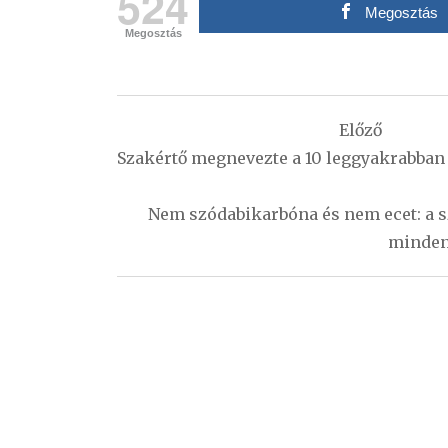
524
Megosztás
Megosztás
Bejegyzés
Előző
navigáció
Szakértő megnevezte a 10 leggyakrabban
Nem szódabikarbóna és nem ecet: a sz
minden