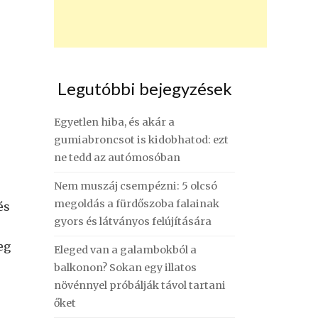
Legutóbbi bejegyzések
Egyetlen hiba, és akár a
gumiabroncsot is kidobhatod: ezt
ne tedd az autómosóban
Nem muszáj csempézni: 5 olcsó
megoldás a fürdőszoba falainak
és
gyors és látványos felújítására
eg
Eleged van a galambokból a
balkonon? Sokan egy illatos
növénnyel próbálják távol tartani
őket