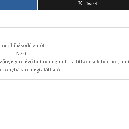
Tweet
 meghibásodó autót
Next
őnyegen lévő folt nem gond – a titkom a fehér por, am
 konyhában megtalálható