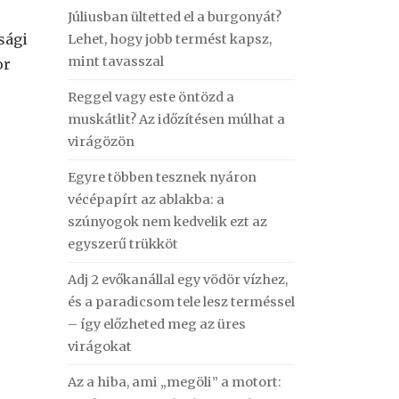
Júliusban ültetted el a burgonyát?
sági
Lehet, hogy jobb termést kapsz,
mint tavasszal
or
Reggel vagy este öntözd a
muskátlit? Az időzítésen múlhat a
virágözön
Egyre többen tesznek nyáron
vécépapírt az ablakba: a
szúnyogok nem kedvelik ezt az
egyszerű trükköt
Adj 2 evőkanállal egy vödör vízhez,
és a paradicsom tele lesz terméssel
– így előzheted meg az üres
virágokat
Az a hiba, ami „megöli” a motort: