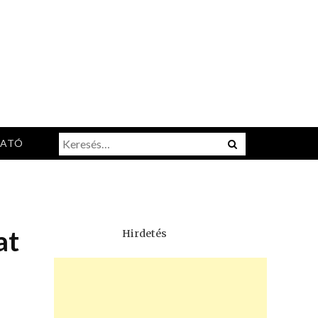
Keresés:
Menu
TATÓ
at
Hirdetés