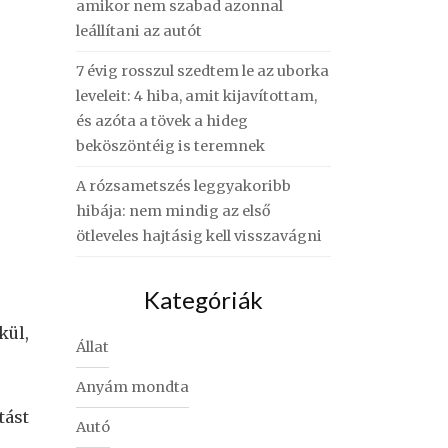
amikor nem szabad azonnal
leállítani az autót
7 évig rosszul szedtem le az uborka
leveleit: 4 hiba, amit kijavítottam,
és azóta a tövek a hideg
beköszöntéig is teremnek
A rózsametszés leggyakoribb
hibája: nem mindig az első
ötleveles hajtásig kell visszavágni
Kategóriák
kül,
Állat
Anyám mondta
tást
Autó