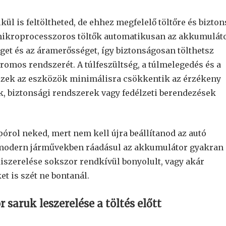
ül is feltöltheted, de ehhez megfelelő töltőre és bizton
mikroprocesszoros töltők automatikusan az akkumulát
éget és az áramerősséget, így biztonságosan tölthetsz
tromos rendszerét. A túlfeszültség, a túlmelegedés és a
n ezek az eszközök minimálisra csökkentik az érzékeny
k, biztonsági rendszerek vagy fedélzeti berendezések
spórol neked, mert nem kell újra beállítanod az autó
 A modern járművekben ráadásul az akkumulátor gyakran
iszerelése sokszor rendkívül bonyolult, vagy akár
t is szét ne bontanál.
aruk leszerelése a töltés előtt