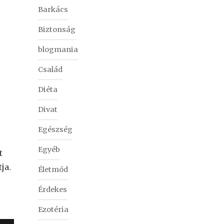
Barkács
Biztonság
blogmania
Család
Diéta
Divat
Egészség
Egyéb
t
ja.
Életmód
Érdekes
Ezotéria