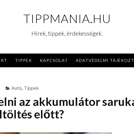
TIPPMANIA.HU
Hírek, tippek, érdekességek.
ERT
TIPPEK
KAPCSOLAT
ADATVÉDELMI TÁJÉKOZ
Autó
,
Tippek
relni az akkumulátor saruk
ltöltés előtt?