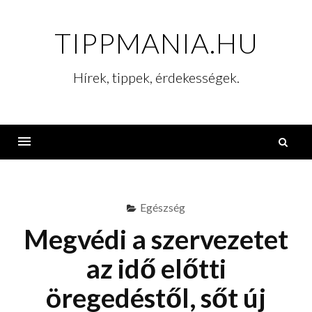
Skip
to
TIPPMANIA.HU
content
Hírek, tippek, érdekességek.
K
Menu
Egészség
Megvédi a szervezetet
az idő előtti
öregedéstől, sőt új