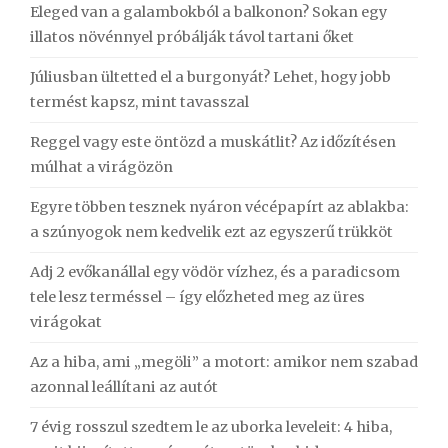
Eleged van a galambokból a balkonon? Sokan egy
illatos növénnyel próbálják távol tartani őket
Júliusban ültetted el a burgonyát? Lehet, hogy jobb
termést kapsz, mint tavasszal
Reggel vagy este öntözd a muskátlit? Az időzítésen
múlhat a virágözön
Egyre többen tesznek nyáron vécépapírt az ablakba:
a szúnyogok nem kedvelik ezt az egyszerű trükköt
Adj 2 evőkanállal egy vödör vízhez, és a paradicsom
tele lesz terméssel – így előzheted meg az üres
virágokat
Az a hiba, ami „megöli” a motort: amikor nem szabad
azonnal leállítani az autót
7 évig rosszul szedtem le az uborka leveleit: 4 hiba,