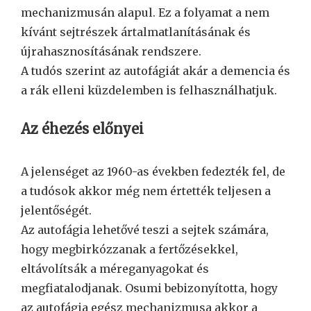
mechanizmusán alapul. Ez a folyamat a nem
kívánt sejtrészek ártalmatlanításának és
újrahasznosításának rendszere.
A tudós szerint az autofágiát akár a demencia és
a rák elleni küzdelemben is felhasználhatjuk.
Az éhezés előnyei
A jelenséget az 1960-as években fedezték fel, de
a tudósok akkor még nem értették teljesen a
jelentőségét.
Az autofágia lehetővé teszi a sejtek számára,
hogy megbirkózzanak a fertőzésekkel,
eltávolítsák a méreganyagokat és
megfiatalodjanak. Osumi bebizonyította, hogy
az autofágia egész mechanizmusa akkor a