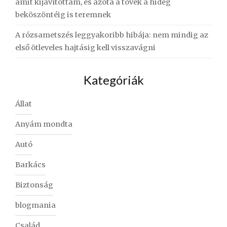
amit kijavítottam, és azóta a tövek a hideg
beköszöntéig is teremnek
A rózsametszés leggyakoribb hibája: nem mindig az
első ötleveles hajtásig kell visszavágni
Kategóriák
Állat
Anyám mondta
Autó
Barkács
Biztonság
blogmania
Család