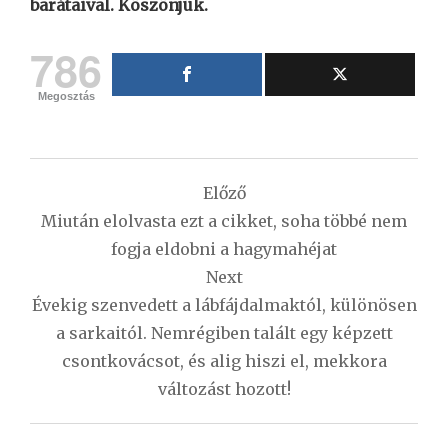
barátaival. Köszönjük.
786
Megosztás
Bejegyzés
Előző
navigáció
Miután elolvasta ezt a cikket, soha többé nem
fogja eldobni a hagymahéjat
Next
Évekig szenvedett a lábfájdalmaktól, különösen
a sarkaitól. Nemrégiben talált egy képzett
csontkovácsot, és alig hiszi el, mekkora
változást hozott!