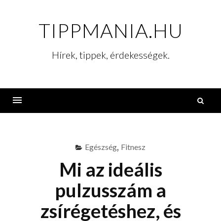
Skip
to
TIPPMANIA.HU
content
Hírek, tippek, érdekességek.
K
Menu
Egészség
,
Fitnesz
Mi az ideális
pulzusszám a
zsírégetéshez, és