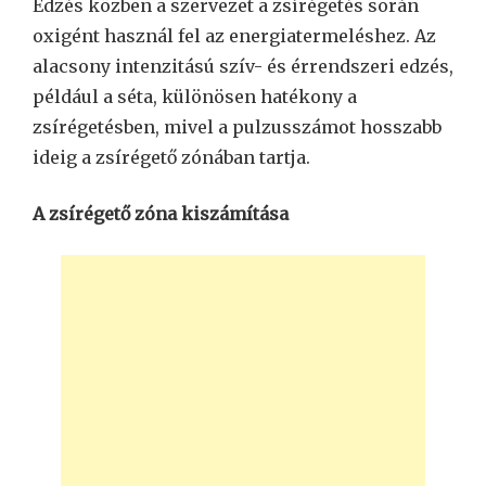
Edzés közben a szervezet a zsírégetés során
oxigént használ fel az energiatermeléshez. Az
alacsony intenzitású szív- és érrendszeri edzés,
például a séta, különösen hatékony a
zsírégetésben, mivel a pulzusszámot hosszabb
ideig a zsírégető zónában tartja.
A zsírégető zóna kiszámítása