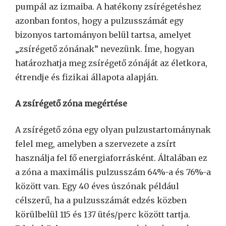
pumpál az izmaiba. A hatékony zsírégetéshez
azonban fontos, hogy a pulzusszámát egy
bizonyos tartományon belül tartsa, amelyet
„zsírégető zónának” nevezünk. Íme, hogyan
határozhatja meg zsírégető zónáját az életkora,
étrendje és fizikai állapota alapján.
A zsírégető zóna megértése
A zsírégető zóna egy olyan pulzustartománynak
felel meg, amelyben a szervezete a zsírt
használja fel fő energiaforrásként. Általában ez
a zóna a maximális pulzusszám 64%-a és 76%-a
között van. Egy 40 éves úszónak például
célszerű, ha a pulzusszámát edzés közben
körülbelül 115 és 137 ütés/perc között tartja.