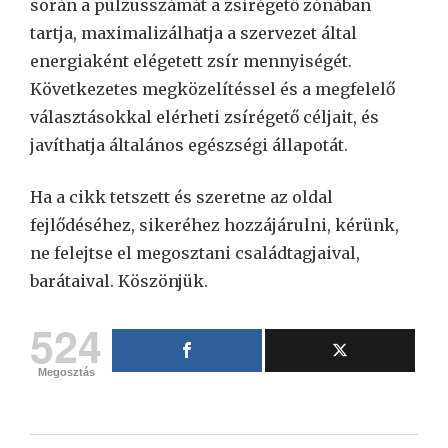
során a pulzusszámát a zsírégető zónában
tartja, maximalizálhatja a szervezet által
energiaként elégetett zsír mennyiségét.
Következetes megközelítéssel és a megfelelő
választásokkal elérheti zsírégető céljait, és
javíthatja általános egészségi állapotát.
Ha a cikk tetszett és szeretne az oldal
fejlődéséhez, sikeréhez hozzájárulni, kérünk,
ne felejtse el megosztani családtagjaival,
barátaival. Köszönjük.
524
Megosztás