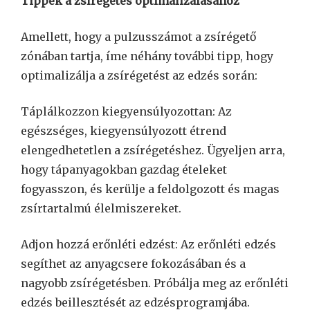
Tippek a zsírégetés optimalizálásához
Amellett, hogy a pulzusszámot a zsírégető
zónában tartja, íme néhány további tipp, hogy
optimalizálja a zsírégetést az edzés során:
Táplálkozzon kiegyensúlyozottan: Az
egészséges, kiegyensúlyozott étrend
elengedhetetlen a zsírégetéshez. Ügyeljen arra,
hogy tápanyagokban gazdag ételeket
fogyasszon, és kerülje a feldolgozott és magas
zsírtartalmú élelmiszereket.
Adjon hozzá erőnléti edzést: Az erőnléti edzés
segíthet az anyagcsere fokozásában és a
nagyobb zsírégetésben. Próbálja meg az erőnléti
edzés beillesztését az edzésprogramjába.