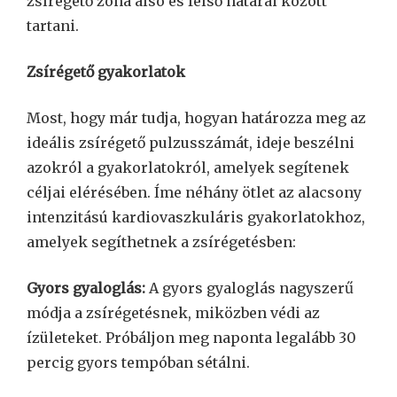
zsírégető zóna alsó és felső határai között
tartani.
Zsírégető gyakorlatok
Most, hogy már tudja, hogyan határozza meg az
ideális zsírégető pulzusszámát, ideje beszélni
azokról a gyakorlatokról, amelyek segítenek
céljai elérésében. Íme néhány ötlet az alacsony
intenzitású kardiovaszkuláris gyakorlatokhoz,
amelyek segíthetnek a zsírégetésben:
Gyors gyaloglás:
A gyors gyaloglás nagyszerű
módja a zsírégetésnek, miközben védi az
ízületeket. Próbáljon meg naponta legalább 30
percig gyors tempóban sétálni.