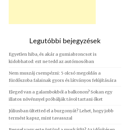
Legutóbbi bejegyzések
Egyetlen hiba, és akár a gumiabroncsot is
kidobhatod: ezt ne tedd az autómosóban
Nem muszáj csempézni: 5 olcsó megoldás a
fürdőszoba falainak gyors és látványos felújítására
Eleged van a galambokból a balkonon? Sokan egy
illatos növénnyel próbálják távol tartani őket
Júliusban ültetted el a burgonyát? Lehet, hogy jobb
termést kapsz, mint tavasszal
Reggel vagy este öntözd a muskátlit? Az időzítésen