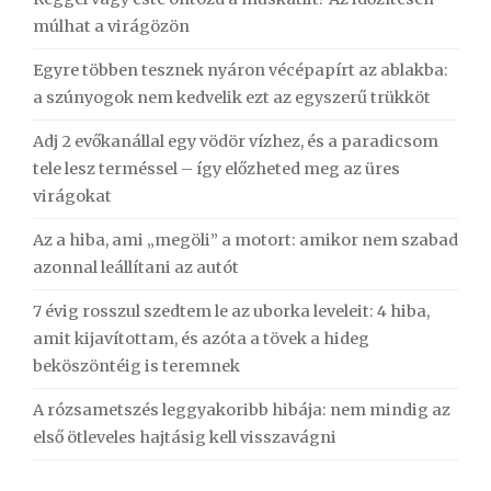
múlhat a virágözön
Egyre többen tesznek nyáron vécépapírt az ablakba:
a szúnyogok nem kedvelik ezt az egyszerű trükköt
Adj 2 evőkanállal egy vödör vízhez, és a paradicsom
tele lesz terméssel – így előzheted meg az üres
virágokat
Az a hiba, ami „megöli” a motort: amikor nem szabad
azonnal leállítani az autót
7 évig rosszul szedtem le az uborka leveleit: 4 hiba,
amit kijavítottam, és azóta a tövek a hideg
beköszöntéig is teremnek
A rózsametszés leggyakoribb hibája: nem mindig az
első ötleveles hajtásig kell visszavágni