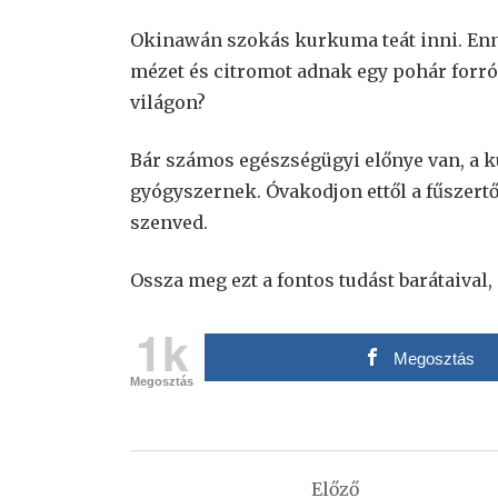
Okinawán szokás kurkuma teát inni. Enn
mézet és citromot adnak egy pohár forró 
világon?
Bár számos egészségügyi előnye van, a 
gyógyszernek. Óvakodjon ettől a fűszert
szenved.
Ossza meg ezt a fontos tudást barátaival
1k
Megosztás
Megosztás
Bejegyzés
Előző