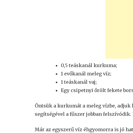
0,5 teáskanál kurkuma;
1 evőkanál meleg víz;
1 teáskanál vaj;
Egy csipetnyi őrölt fekete bors
Öntsük a kurkumát a meleg vízbe, adjuk h
segítségével a fűszer jobban felszívódik
Már az egyszerű víz éhgyomorra is jó ha