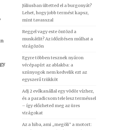
Júliusban ültetted el a burgonyát?
Lehet, hogy jobb termést kapsz,
,
mint tavasszal
Reggel vagy este öntözd a
muskátlit? Az időzítésen múlhat a
an
virágözön
Egyre többen tesznek nyáron
ogy
vécépapírt az ablakba: a
szúnyogok nem kedvelik ezt az
egyszerű trükköt
Adj 2 evőkanállal egy vödör vízhez,
és a paradicsom tele lesz terméssel
– így előzheted meg az üres
virágokat
Az a hiba, ami „megöli” a motort: