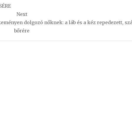
SÉRE
Next
keményen dolgozó nőknek: a láb és a kéz repedezett, sz
bőrére