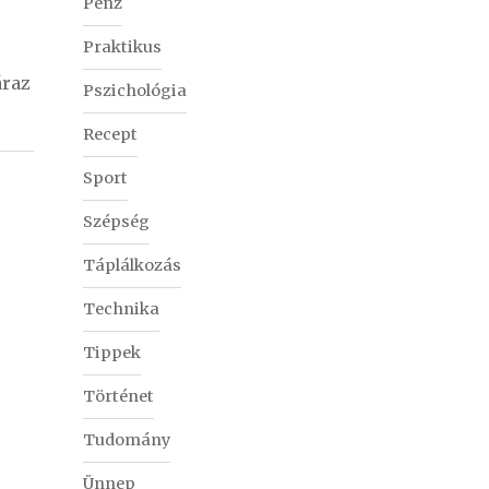
Pénz
Praktikus
áraz
Pszichológia
Recept
Sport
Szépség
Táplálkozás
Technika
Tippek
Történet
Tudomány
Ünnep