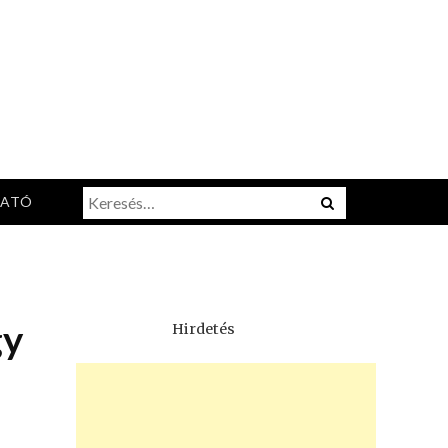
Keresés:
Menu
TATÓ
gy
Hirdetés