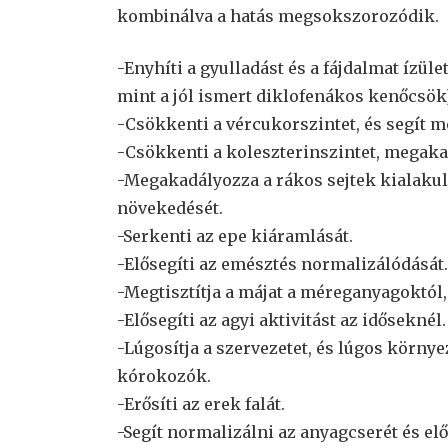
kombinálva a hatás megsokszorozódik.
-Enyhíti a gyulladást és a fájdalmat ízül
mint a jól ismert diklofenákos kenőcsök)
-Csökkenti a vércukorszintet, és segít m
-Csökkenti a koleszterinszintet, megaka
-Megakadályozza a rákos sejtek kialakulá
növekedését.
-Serkenti az epe kiáramlását.
-Elősegíti az emésztés normalizálódását.
-Megtisztítja a májat a méreganyagoktól, m
-Elősegíti az agyi aktivitást az időseknél.
-Lúgosítja a szervezetet, és lúgos körny
kórokozók.
-Erősíti az erek falát.
-Segít normalizálni az anyagcserét és elős