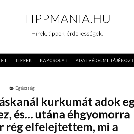
TIPPMANIA.HU
Hírek, tippek, érdekességek.
ERT
TIPPEK
KAPCSOLAT
ADATVÉDELMI TÁJÉKOZ
Egészség
eáskanál kurkumát adok e
hez, és… utána éhgyomorra
rég elfelejtettem, mi a