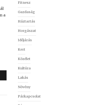
Fitnesz
ál
Gazdaság
m a
Háztartás
Horgászat
Időjárás
Kert
Közélet
Kultúra
Lakás
Növény
Párkapcsolat