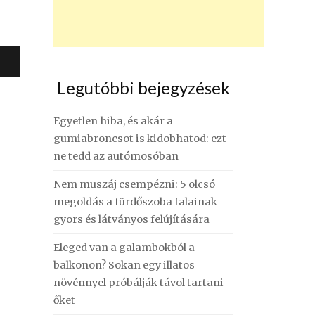
Legutóbbi bejegyzések
Egyetlen hiba, és akár a
gumiabroncsot is kidobhatod: ezt
ne tedd az autómosóban
Nem muszáj csempézni: 5 olcsó
megoldás a fürdőszoba falainak
gyors és látványos felújítására
Eleged van a galambokból a
balkonon? Sokan egy illatos
növénnyel próbálják távol tartani
őket