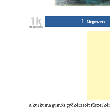
1k
Megosztás
Megosztás
A kurkuma gumós gyökérzetét fűszerkén