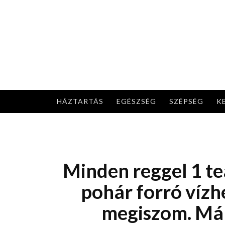
Skip
to
content
HÁZTARTÁS
EGÉSZSÉG
SZÉPSÉG
K
Minden reggel 1 t
pohár forró víz
megiszom. Már 