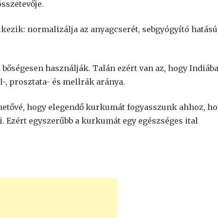
összetevője.
ezik: normalizálja az anyagcserét, sebgyógyító hatású
 bőségesen használják. Talán ezért van az, hogy Indiáb
l-, prosztata- és mellrák aránya.
hetővé, hogy elegendő kurkumát fogyasszunk ahhoz, h
. Ezért egyszerűbb a kurkumát egy egészséges ital