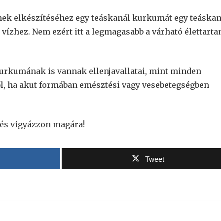
ek elkészítéséhez egy teáskanál kurkumát egy teáskan
vízhez. Nem ezért itt a legmagasabb a várható élettarta
kurkumának is vannak ellenjavallatai, mint minden
ől, ha akut formában emésztési vagy vesebetegségben
, és vigyázzon magára!
Tweet