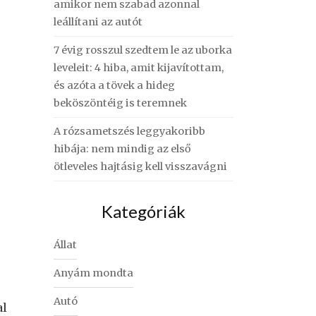
amikor nem szabad azonnal
leállítani az autót
7 évig rosszul szedtem le az uborka
leveleit: 4 hiba, amit kijavítottam,
és azóta a tövek a hideg
beköszöntéig is teremnek
A rózsametszés leggyakoribb
hibája: nem mindig az első
ötleveles hajtásig kell visszavágni
Kategóriák
Állat
Anyám mondta
Autó
al