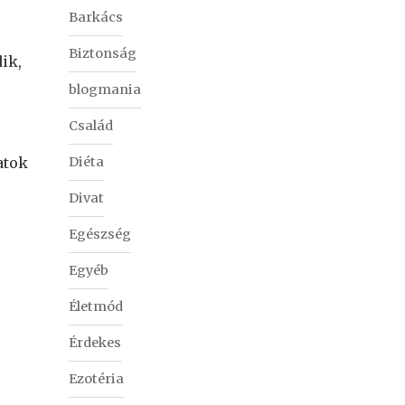
Barkács
Biztonság
ik,
blogmania
Család
Diéta
atok
Divat
Egészség
Egyéb
Életmód
Érdekes
Ezotéria