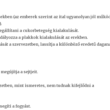
etekben (az emberek szerint az ital ugyanolyan jól működ
.
egállítani a cukorbetegség kialakulását.
dályozza a plakkok kialakulását az erekben.
sát a szervezetben, lassítja a különböző eredetű dagan
egújítja a sejtjeit.
ezetben, mint ismeretes, nem tudnak kifejlődni a
egíti a fogyást.