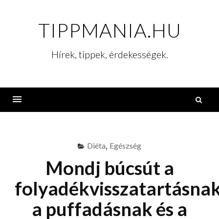
Skip
to
TIPPMANIA.HU
content
Hírek, tippek, érdekességek.
K
Menu
Diéta
,
Egészség
Mondj búcsút a
folyadékvisszatartásnak
a puffadásnak és a