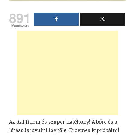
891
Megosztás
Az ital finom és szuper hatékony! A bőre és a
látása is javulni fog tőle! Érdemes kipróbálni!