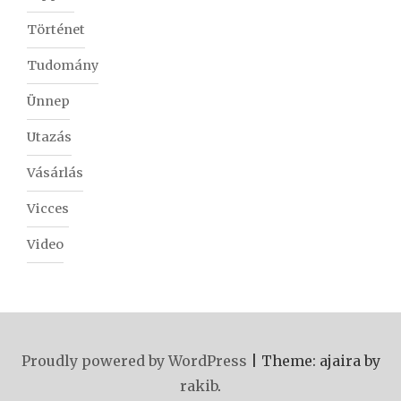
Történet
Tudomány
Ünnep
Utazás
Vásárlás
Vicces
Video
Proudly powered by WordPress
|
Theme: ajaira by
rakib
.