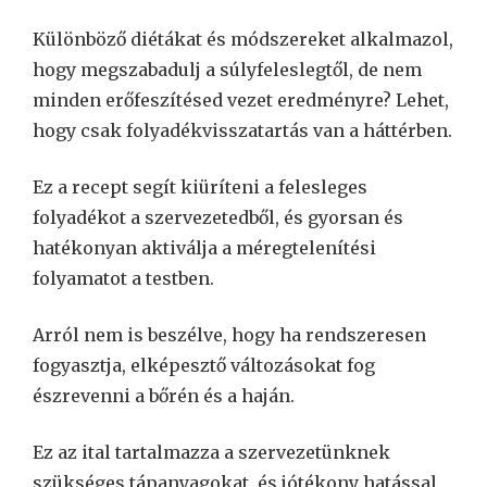
Különböző diétákat és módszereket alkalmazol,
hogy megszabadulj a súlyfeleslegtől, de nem
minden erőfeszítésed vezet eredményre? Lehet,
hogy csak folyadékvisszatartás van a háttérben.
Ez a recept segít kiüríteni a felesleges
folyadékot a szervezetedből, és gyorsan és
hatékonyan aktiválja a méregtelenítési
folyamatot a testben.
Arról nem is beszélve, hogy ha rendszeresen
fogyasztja, elképesztő változásokat fog
észrevenni a bőrén és a haján.
Ez az ital tartalmazza a szervezetünknek
szükséges tápanyagokat, és jótékony hatással