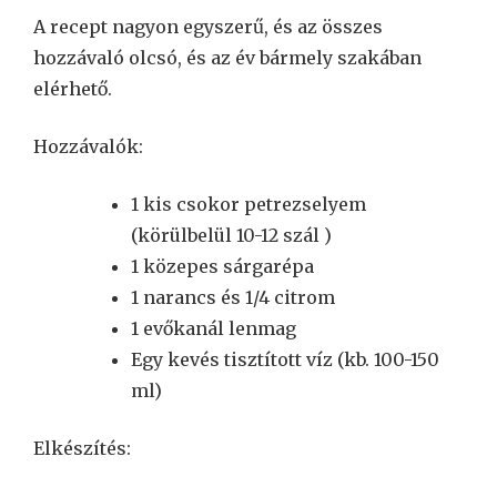
A recept nagyon egyszerű, és az összes
hozzávaló olcsó, és az év bármely szakában
elérhető.
Hozzávalók:
1 kis csokor petrezselyem
(körülbelül 10-12 szál )
1 közepes sárgarépa
1 narancs és 1/4 citrom
1 evőkanál lenmag
Egy kevés tisztított víz (kb. 100-150
ml)
Elkészítés: