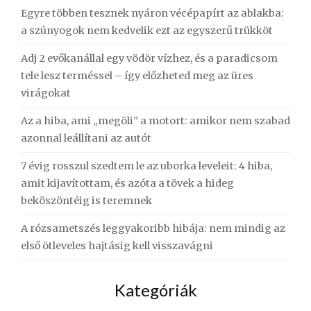
Egyre többen tesznek nyáron vécépapírt az ablakba:
a szúnyogok nem kedvelik ezt az egyszerű trükköt
Adj 2 evőkanállal egy vödör vízhez, és a paradicsom
tele lesz terméssel – így előzheted meg az üres
virágokat
Az a hiba, ami „megöli” a motort: amikor nem szabad
azonnal leállítani az autót
7 évig rosszul szedtem le az uborka leveleit: 4 hiba,
amit kijavítottam, és azóta a tövek a hideg
beköszöntéig is teremnek
A rózsametszés leggyakoribb hibája: nem mindig az
első ötleveles hajtásig kell visszavágni
Kategóriák