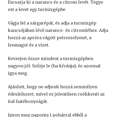
Facsarja ki a narancs és a citrom levét. Tegye
ezt a levet egy turmixgépbe.
Vágja fel a sárgarépát, és adja a turmixgép
kancsójában lévő narancs- és citromléhez. Adja
hozzá az apróra vágott petrezselymet, a
lenmagot és a vizet.
Keverjen össze mindent a turmixgépben
nagyon jól. Szűrje le (ha kívánja), és azonnal
igya meg.
Ajánlott, hogy ne adjunk hozzá semmilyen
édesítőszert, mivel ez jelentősen csökkenti az
ital hatékonyságát.
Igyon meg naponta 1 pohárral ebből a