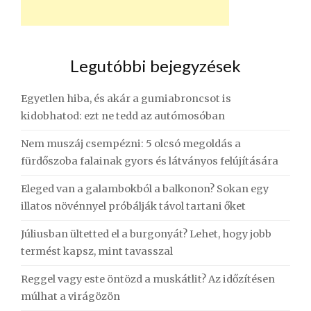
Legutóbbi bejegyzések
Egyetlen hiba, és akár a gumiabroncsot is
kidobhatod: ezt ne tedd az autómosóban
Nem muszáj csempézni: 5 olcsó megoldás a
fürdőszoba falainak gyors és látványos felújítására
Eleged van a galambokból a balkonon? Sokan egy
illatos növénnyel próbálják távol tartani őket
Júliusban ültetted el a burgonyát? Lehet, hogy jobb
termést kapsz, mint tavasszal
Reggel vagy este öntözd a muskátlit? Az időzítésen
múlhat a virágözön