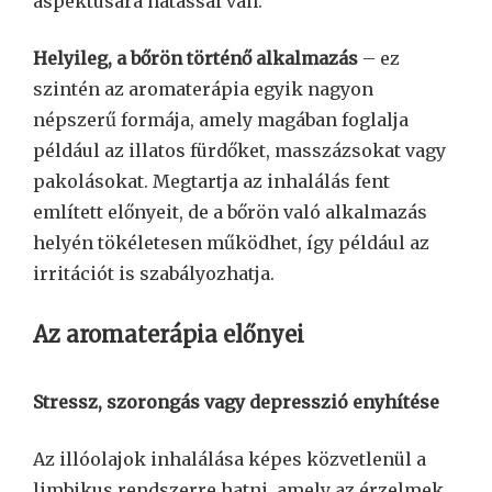
aspektusára hatással van.
Helyileg, a bőrön történő alkalmazás
– ez
szintén az aromaterápia egyik nagyon
népszerű formája, amely magában foglalja
például az illatos fürdőket, masszázsokat vagy
pakolásokat. Megtartja az inhalálás fent
említett előnyeit, de a bőrön való alkalmazás
helyén tökéletesen működhet, így például az
irritációt is szabályozhatja.
Az aromaterápia előnyei
Stressz, szorongás vagy depresszió enyhítése
Az illóolajok inhalálása képes közvetlenül a
limbikus rendszerre hatni, amely az érzelmek