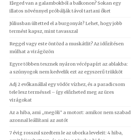
Eleged van a galambokból a balkonon? Sokan egy
illatos növénnyel próbálják távol tartani őket
Júliusban ültetted el a burgonyát? Lehet, hogy jobb
termést kapsz, mint tavasszal
Reggel vagy este öntözd a muskátlit? Az időzítésen
múlhat a virágözön
Egyre többen tesznek nyáron vécépapírt az ablakba:
a szúnyogok nem kedvelik ezt az egyszerű trükköt
Adj 2 evőkanállal egy vödör vízhez, és a paradicsom
tele lesz terméssel – így előzheted meg az üres
virágokat
Az a hiba, ami „megöli” a motort: amikor nem szabad
azonnal leállítani az autót
7 évig rosszul szedtem le az uborka leveleit: 4 hiba,