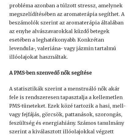
probléma azonban a túlzott stressz, amelynek
megszelídítésében az aromaterápia segíthet. A
beszámolók szerint az aromaterápia általában
az enyhe alvászavarokkal küzdő betegek
esetében a leghatékonyabb. Konkrétan
levendula-, valeriána- vagy jázmin tartalmú
illóolajokat használtak.
A PMS-ben szenvedő nők segítése
A statisztikák szerint a menstruáló nők akár
fele is rendszeresen tapasztalja a kellemetlen
PMS-tüneteket. Ezek közé tartozik a hasi, mell-
vagy fejfájás, görcsök, pattanások, szorongás,
feszültség és energiahiány. Számos tanulmány
szerint a kiválasztott illóolajokkal végzett