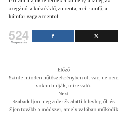
irritáló olajok lehetnek a kömény, a fahéj, az
oregánó, a kakukkfű, a menta, a citromfű, a
kámfor vagy a mentol.
524
Megosztás
Bejegyzés
Előző
navigáció
Szinte minden hűtőszekrényben ott van, de nem
sokan tudják, mire való.
Next
Szabaduljon meg a derék alatti feleslegtől, és
éljen tovább. 5 módszer, amely valóban működik