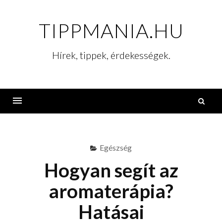
Skip
to
TIPPMANIA.HU
content
Hírek, tippek, érdekességek.
K
Menu
Egészség
Hogyan segít az
aromaterápia?
Hatásai