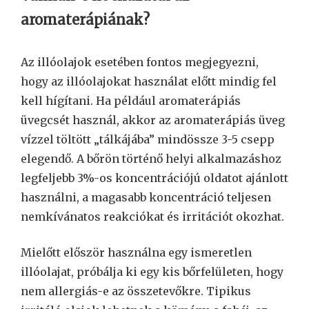
aromaterápiának?
Az illóolajok esetében fontos megjegyezni,
hogy az illóolajokat használat előtt mindig fel
kell hígítani. Ha például aromaterápiás
üvegcsét használ, akkor az aromaterápiás üveg
vízzel töltött „tálkájába” mindössze 3-5 csepp
elegendő. A bőrön történő helyi alkalmazáshoz
legfeljebb 3%-os koncentrációjú oldatot ajánlott
használni, a magasabb koncentráció teljesen
nemkívánatos reakciókat és irritációt okozhat.
Mielőtt először használna egy ismeretlen
illóolajat, próbálja ki egy kis bőrfelületen, hogy
nem allergiás-e az összetevőkre. Tipikus