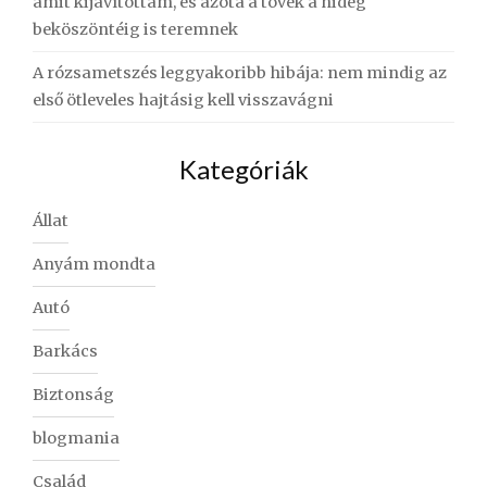
amit kijavítottam, és azóta a tövek a hideg
beköszöntéig is teremnek
A rózsametszés leggyakoribb hibája: nem mindig az
első ötleveles hajtásig kell visszavágni
Kategóriák
Állat
Anyám mondta
Autó
Barkács
Biztonság
blogmania
Család