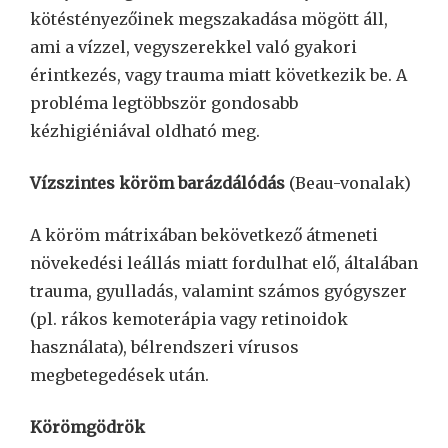
kötéstényezőinek megszakadása mögött áll,
ami a vízzel, vegyszerekkel való gyakori
érintkezés, vagy trauma miatt következik be. A
probléma legtöbbször gondosabb
kézhigiéniával oldható meg.
Vízszintes köröm barázdálódás
(Beau-vonalak)
A köröm mátrixában bekövetkező átmeneti
növekedési leállás miatt fordulhat elő, általában
trauma, gyulladás, valamint számos gyógyszer
(pl. rákos kemoterápia vagy retinoidok
használata), bélrendszeri vírusos
megbetegedések után.
Körömgödrök