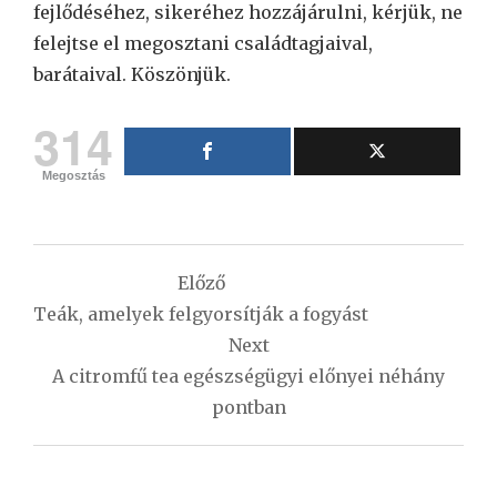
fejlődéséhez, sikeréhez hozzájárulni, kérjük, ne
felejtse el megosztani családtagjaival,
barátaival. Köszönjük.
314
Megosztás
Bejegyzés
Előző
navigáció
Teák, amelyek felgyorsítják a fogyást
Next
A citromfű tea egészségügyi előnyei néhány
pontban