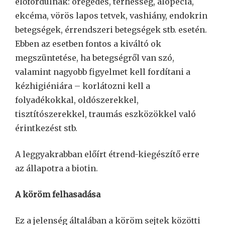
előfordulnak: öregedés, terhesség, alopecia,
ekcéma, vörös lapos tetvek, vashiány, endokrin
betegségek, érrendszeri betegségek stb. esetén.
Ebben az esetben fontos a kiváltó ok
megszüntetése, ha betegségről van szó,
valamint nagyobb figyelmet kell fordítani a
kézhigiéniára – korlátozni kell a
folyadékokkal, oldószerekkel,
tisztítószerekkel, traumás eszközökkel való
érintkezést stb.
A leggyakrabban előírt étrend-kiegészítő erre
az állapotra a biotin.
A köröm felhasadása
Ez a jelenség általában a köröm sejtek közötti