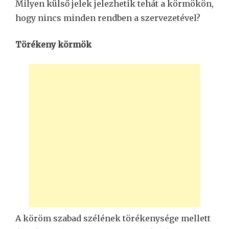
Milyen külső jelek jelezhetik tehát a körmökön,
hogy nincs minden rendben a szervezetével?
Törékeny körmök
A köröm szabad szélének törékenysége mellett