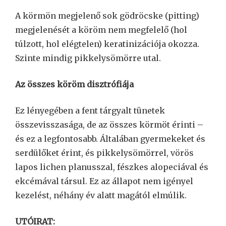
A körmön megjelenő sok gödröcske (pitting)
megjelenését a köröm nem megfelelő (hol
túlzott, hol elégtelen) keratinizációja okozza.
Szinte mindig pikkelysömörre utal.
Az összes köröm disztrófiája
Ez lényegében a fent tárgyalt tünetek
összevisszasága, de az összes körmöt érinti –
és ez a legfontosabb. Általában gyermekeket és
serdülőket érint, és pikkelysömörrel, vörös
lapos lichen planusszal, fészkes alopeciával és
ekcémával társul. Ez az állapot nem igényel
kezelést, néhány év alatt magától elmúlik.
UTÓIRAT: