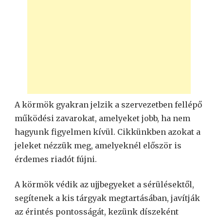
A körmök gyakran jelzik a szervezetben fellépő
működési zavarokat, amelyeket jobb, ha nem
hagyunk figyelmen kívül. Cikkünkben azokat a
jeleket nézzük meg, amelyeknél először is
érdemes riadót fújni.
A körmök védik az ujjbegyeket a sérülésektől,
segítenek a kis tárgyak megtartásában, javítják
az érintés pontosságát, kezünk díszeként