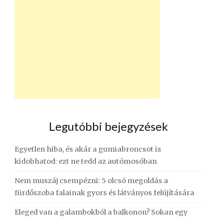
Legutóbbi bejegyzések
Egyetlen hiba, és akár a gumiabroncsot is
kidobhatod: ezt ne tedd az autómosóban
Nem muszáj csempézni: 5 olcsó megoldás a
fürdőszoba falainak gyors és látványos felújítására
Eleged van a galambokból a balkonon? Sokan egy