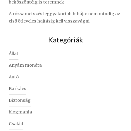
beköszöntéig is teremnek
A rózsametszés leggyakoribb hibája: nem mindig az
első ötleveles hajtásig kell visszavágni
Kategóriák
Állat
Anyám mondta
Autó
Barkács
Biztonság
blogmania
Család