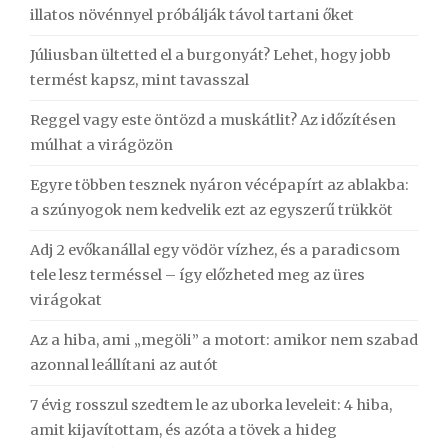
illatos növénnyel próbálják távol tartani őket
Júliusban ültetted el a burgonyát? Lehet, hogy jobb
termést kapsz, mint tavasszal
Reggel vagy este öntözd a muskátlit? Az időzítésen
múlhat a virágözön
Egyre többen tesznek nyáron vécépapírt az ablakba:
a szúnyogok nem kedvelik ezt az egyszerű trükköt
Adj 2 evőkanállal egy vödör vízhez, és a paradicsom
tele lesz terméssel – így előzheted meg az üres
virágokat
Az a hiba, ami „megöli” a motort: amikor nem szabad
azonnal leállítani az autót
7 évig rosszul szedtem le az uborka leveleit: 4 hiba,
amit kijavítottam, és azóta a tövek a hideg