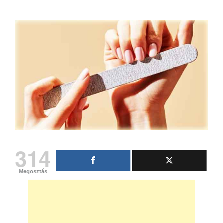
314
Megosztás