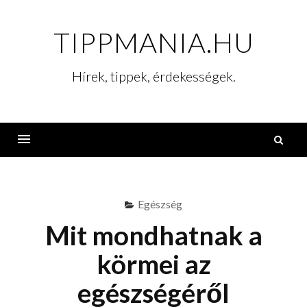
Skip
to
TIPPMANIA.HU
content
Hírek, tippek, érdekességek.
K
Menu
Egészség
Mit mondhatnak a
körmei az
egészségéről